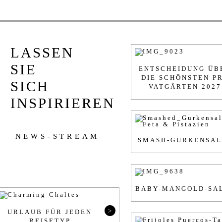
LASSEN
SIE
EN­T­SCHEI­DUNG Ü
DIE SCHÖNSTEN PR
SICH
VATGÄRTEN 2027
INSPIRIEREN
NEWS-STREAM
SMASH-GUR­KENSA
BABY-MAN­GOLD-SA
>
UR­LAUB FÜR JE­DEN
REISE­TYP