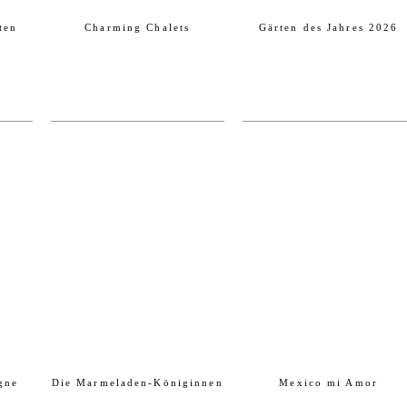
ten
Charming Chalets
Gärten des Jahres 2026
von
von
&
Luis Fernando
Kuchentratsch
zo
Gonzalez Cortes
BLICK
BLICK
INS
INS
BUCH
BUCH
25.00 €
45.00 €
gne
Die Marmeladen-Königinnen
Mexico mi Amor