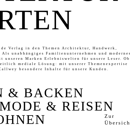
RTEN
ende Verlag in den Themen Architektur, Handwerk,
e. Als unabhängiges Familienunternehmen und moderne
t unseren Marken Erlebniswelten für unsere Leser. O
eitlich mediale Lösung: mit unserer Themenexpertise
 Callwey besondere Inhalte für unsere Kunden.
 & BACKEN
 MODE & REISEN
OHNEN
Zur
Übersich