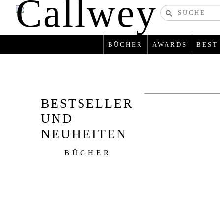
Bücher-
U
und
zeitschriften
BÜCHER
AWARDS
BEST
BESTSELLER
UND
von
Kiki Baron & Hel
NEUHEITEN
Grammerstorf (Hrs
BLICK
BÜCHER
INS
BUCH
49.95 €