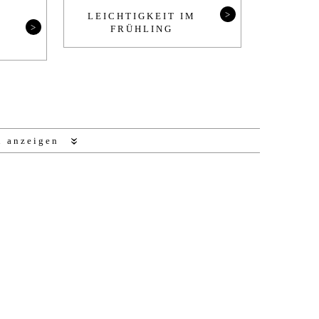
>
LEICH­TIG­KEIT IM
>
FRÜHLING
n anzeigen