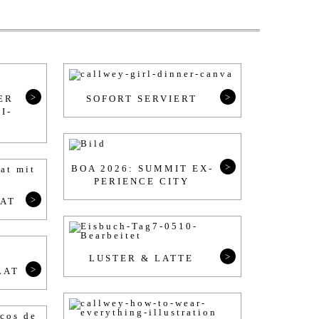
>
>
BER
SO­FORT SER­VIERT
I­
>
BOA 2026: SUM­MIT EX­
PE­RI­ENCE CITY
>
LAT
>
LUS­TER & LAT­TE
>
LAT