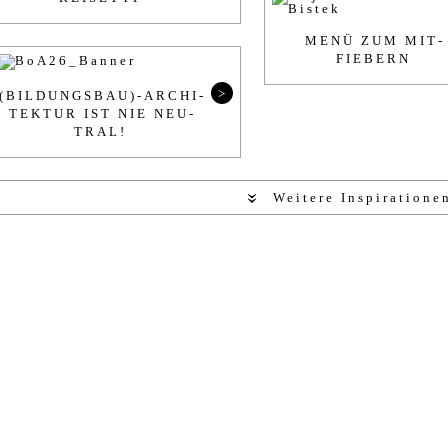
MENÜ ZUM MIT­
FIEBERN
>
(BIL­DUNGSBAU)-AR­CHI­
TEK­TUR IST NIE NEU­
TRAL!
Weitere Inspiratione