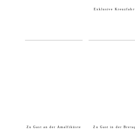
Exklusive Kreuzfahr
von
von
Christine Gräfin von
Verena Mayer 
der Pahlen & Mayk
Andrea di Loren
Wendt
BLICK
BLICK
INS
INS
BUCH
BUCH
45.00 €
45.00 €
Zu Gast an der Amalfiküste
Zu Gast in der Breta