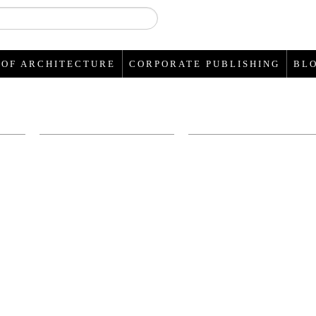
RLAUB FÜR JEDEN REISET
 OF ARCHITECTURE
CORPORATE PUBLISHING
BL
von
von
ge
Susanne Wiborg &
Charis Stank
g.)
Konstanze Neubauer
BLICK
BLICK
INS
INS
BUCH
BUCH
49.95 €
59.95 €