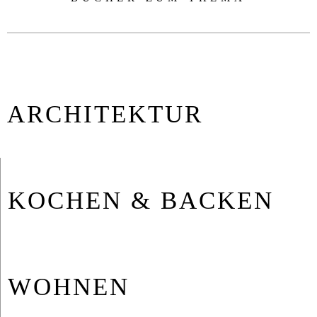
AR­CHI­TEK­TUR
KO­CHEN & BA­CKEN
WOH­NEN