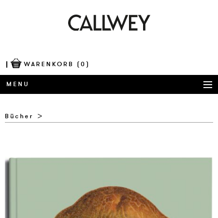
WARENKORB
(0)
MENU
BÜCHER
Bücher
AWARDS
BEST OF ARCHITECTURE
CORPORATE PUBLISHING
BLOG