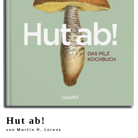
VERLAG
JOBS
SHOP
Hut ab!
von
Martin H. Lorenz