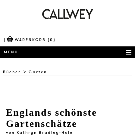
WARENKORB
(0)
MENU
BÜCHER
Bücher
Garten
AWARDS
BEST OF ARCHITECTURE
Englands schönste
CORPORATE PUBLISHING
Gartenschätze
BLOG
von
Kathryn Bradley-Hole