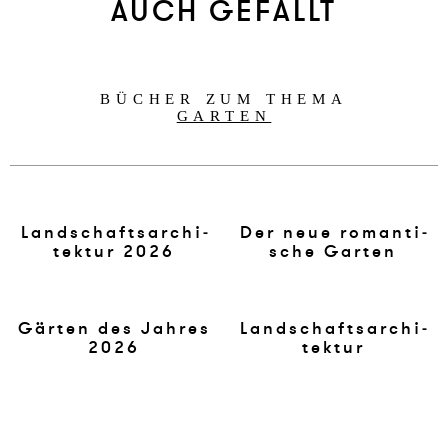
AUCH GEFÄLLT
BÜCHER ZUM THEMA
GARTEN
Landschaf­t­sar­chi­
Der neue ro­man­ti­
tek­tur 2026
sche Gar­ten
Gärten des Jah­res
Landschaf­t­sar­chi­
2026
tek­tur