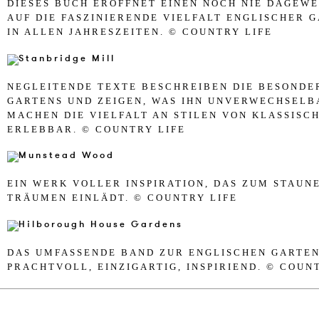
DIE­SES BUCH ERÖFF­NET EI­NEN NOCH NIE DA­GE­WE
AUF DIE FASZ­I­NIE­RENDE VIEL­FALT ENG­LI­SCHER 
IN AL­LEN JAH­RESZEI­TEN. © COUN­TRY LIFE
NE­GLEI­TEN­DE TEX­TE BES­CHREI­BEN DIE BES­ON­DER
GAR­TENS UND ZEI­GEN, WAS IHN UN­VER­W­ECH­SEL
MA­CHEN DIE VIEL­FALT AN STI­LEN VON KLASSISC
ER­LEB­BAR. © COUN­TRY LIFE
EIN WERK VOL­LER IN­SPIRA­TI­ON, DAS ZUM STAU­
TRÄUMEN EINLÄDT. © COUN­TRY LIFE
DAS UM­FASSEN­DE BAND ZUR ENG­LI­SCHEN GAR­TEN
PRACHT­VOLL, EIN­ZI­GAR­TIG, IN­SPI­RI­END. © COUN