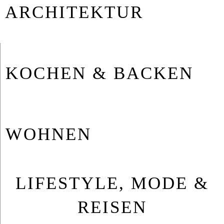
AR­CHI­TEK­TUR
KO­CHEN & BA­CKEN
WOH­NEN
LIFESTYLE, MODE &
REISEN