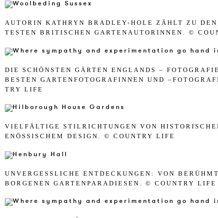
AU­TO­R­IN KA­THRYN BRAD­LEY-HOLE ZÄHLT ZU DEN
TESTEN BRI­TI­SCHEN GAR­TEN­AU­TO­R­IN­NEN. © COU
DIE SCHÖNSTEN GÄRTEN ENGLANDS – FO­TO­GRA­FI
BES­TEN GAR­TEN­FO­TO­GRA­F­IN­NEN UND –FO­TO­GRA­
TRY LIFE
VIELFÄLTI­GE STIL­RICH­TUN­GEN VON HISTO­R­I­SCH
ENÖSSI­SCHEM DE­SIGN. © COUN­TRY LIFE
UN­VER­GESSLI­CHE ENT­DE­CKUN­GEN: VON BERÜHM­
BOR­GE­NEN GAR­TEN­PA­RA­DIESEN. © COUN­TRY LIFE