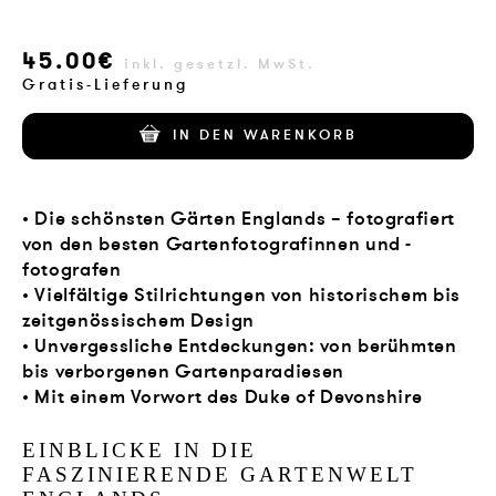
VERLAG
45.00€
inkl. gesetzl. MwSt.
JOBS
Gratis-Lieferung
SHOP
IN DEN WARENKORB
• Die schönsten Gärten Englands – fotografiert
von den besten Gartenfotografinnen und -
fotografen
• Vielfältige Stilrichtungen von historischem bis
zeitgenössischem Design
• Unvergessliche Entdeckungen: von berühmten
bis verborgenen Gartenparadiesen
• Mit einem Vorwort des Duke of Devonshire
EINBLICKE IN DIE
FASZINIERENDE GARTENWELT