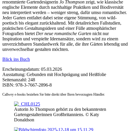
renommierte Gartendesignerin
Jo Thompson
zeigt, wie klassische
englische Elemente durch nachhaltige Praktiken und Biodiversität
neu interpretiert werden – weniger streng, dafür umso romantischer.
Jeder Garten entfaltet dabei seine eigene Stimmung, von wild-
poetisch bis elegant zurückhaltend. Mit detailreichen Fallstudien,
praktischen Gestaltungsideen und einer Fülle atmosphärischer
Fotografien bietet
Der neue romantische Garten
nicht nur
Inspiration und verspielte Ideenansätze, sondern wird zu einem
unverzichtbaren Standardwerk für alle, die ihre Gärten lebendig und
unverwechselbar gestalten möchten.
Blick ins Buch
Erscheinungsdatum: 05.03.2026
Ausstattung: Gebunden mit Hochprägung und Heißfolie
Seitenanzahl:
248
ISBN:
978-3-7667-2896-8
Callwey e-books beziehen Sie bitte direkt über Ihren bevorzugten Händler.
Autorin Jo Thompson gehört zu den bekanntesten
Gartengestalterinnen Großbritanniens. © Katy
Donaldson