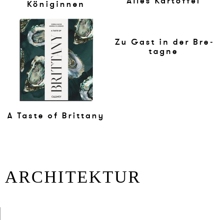
Al­les Kar­tof­fel
Köni­gin­nen
Zu Gast in der Bre­
ta­gne
A Ta­ste of Brit­ta­ny
AR­CHI­TEK­TUR