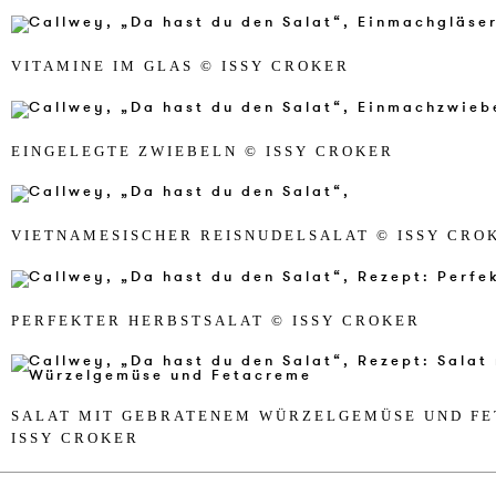
VIT­AMI­NE IM GLAS © ISSY CR­OKER
EIN­GE­LEG­TE ZWIE­BELN © ISSY CR­OKER
VIE­TNA­ME­SI­SCHER REISNU­DEL­SALAT © ISSY CR­O
PER­FEK­TER HERBST­SALAT © ISSY CR­OKER
SALAT MIT GE­BRA­TE­NEM WÜRZEL­GEMÜSE UND FE
ISSY CR­OKER