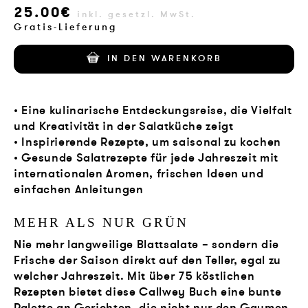
25.00€
VERLAG
inkl. gesetzl. MwSt.
Gratis-Lieferung
JOBS
IN DEN WARENKORB
SHOP
• Eine kulinarische Entdeckungsreise, die Vielfalt
und Kreativität in der Salatküche zeigt
• Inspirierende Rezepte, um saisonal zu kochen
• Gesunde Salatrezepte für jede Jahreszeit mit
internationalen Aromen, frischen Ideen und
einfachen Anleitungen
MEHR ALS NUR GRÜN
Nie mehr langweilige Blattsalate – sondern die
Frische der Saison direkt auf den Teller, egal zu
welcher Jahreszeit. Mit über 75 köstlichen
Rezepten bietet diese Callwey Buch eine bunte
Palette an Gerichten, die nicht nur den Gaumen