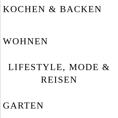
KO­CHEN & BA­CKEN
WOH­NEN
LIFESTYLE, MODE &
REISEN
GAR­TEN