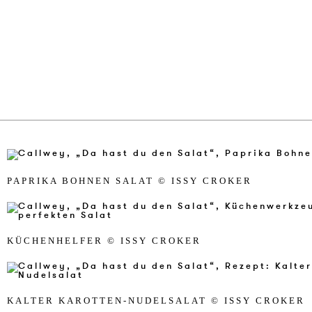
PA­PRI­KA BOH­NEN SALAT © ISSY CR­OKER
KÜCHEN­HEL­FER © ISSY CR­OKER
KAL­TER KAR­OT­TEN-NU­DEL­SALAT © ISSY CR­OKER