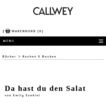
WARENKORB
(0)
MENU
BÜCHER
Bücher
Kochen & Backen
AWARDS
BEST OF ARCHITECTURE
Da hast du den Salat
CORPORATE PUBLISHING
von
Emily Ezekiel
BLOG