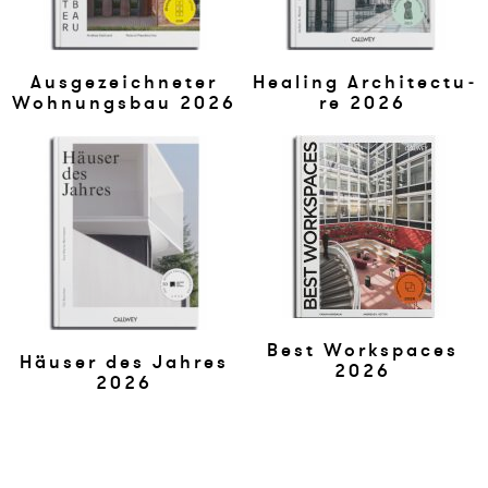
Aus­ge­zeich­ne­ter
Hea­ling Ar­chi­tec­tu­
Woh­n­ungsbau 2026
re 2026
Best Workspaces
Häuser des Jah­res
2026
2026