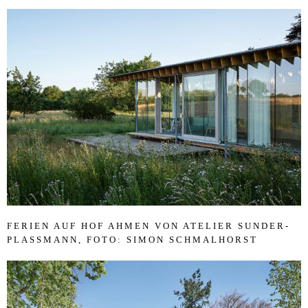
FE­RI­EN AUF HOF AH­MEN VON ATE­LIER SUN­DER-
PLASSMANN, FOTO: SI­MON SCHMAL­HORST