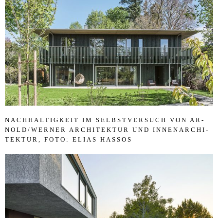
NACH­HAL­TIG­KEIT IM SELB­ST­VER­SUCH VON AR­
NOLD/​WER­NER AR­CHI­TEK­TUR UND IN­NE­N­A­RCHI­
TEK­TUR, FOTO: ELI­AS HASSOS