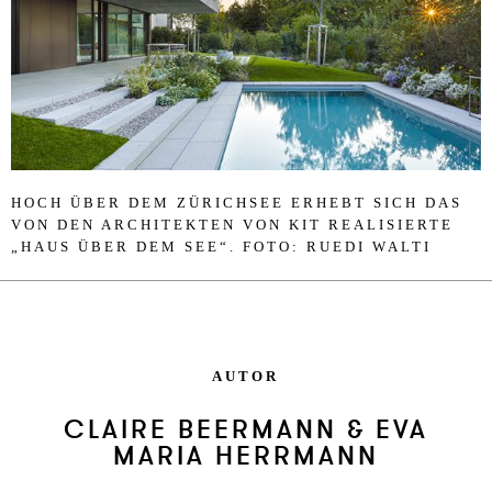
HOCH ÜBER DEM ZÜRICH­SEE ER­HEBT SICH DAS
VON DEN AR­CHI­TEK­TEN VON KIT REA­LI­SI­ER­TE
„HAUS ÜBER DEM SEE“. FOTO: RUE­DI WAL­TI
AUTOR
CLAIRE BEERMANN & EVA
MARIA HERRMANN