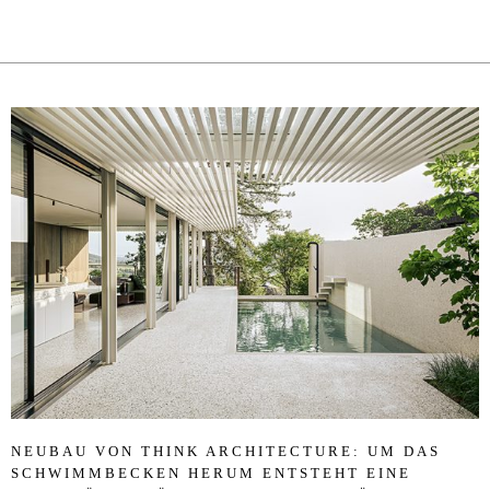
NEU­BAU VON THINK AR­CHI­TEC­TU­RE: UM DAS
SCHWIMM­BE­CKEN HER­UM EN­T­STEHT EINE