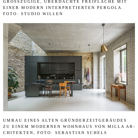
GROSSZÜGIGE, ÜBER­D­ACH­TE FR­EIFLÄCHE MIT E
I­NER MO­DERN IN­TER­PRE­TI­ER­TEN PER­GO­LA. F
OTO: STU­DIO WIL­LEN
UM­BAU EI­NES AL­TEN GRÜNDERZ­EITG­EBÄUDES
ZU EI­NEM MO­DER­NEN WOHN­HAUS VON MIL­LA AR­
CHI­TEK­TEN, FOTO: SE­BASTI­AN SCHELS