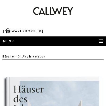
WARENKORB
(0)
MENU
BÜCHER
Bücher
Architektur
AWARDS
BEST OF ARCHITECTURE
CORPORATE PUBLISHING
BLOG