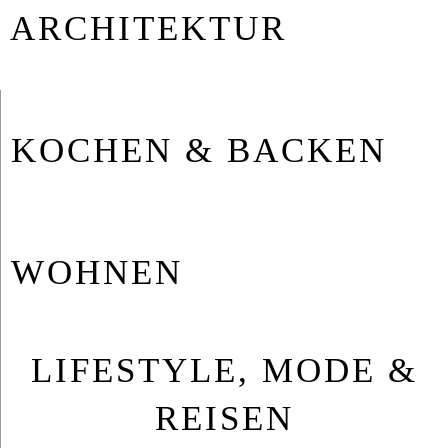
AR­CHI­TEK­TUR
KO­CHEN & BA­CKEN
WOH­NEN
LIFESTYLE, MODE &
REISEN