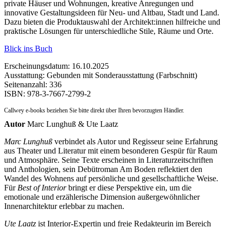
private Häuser und Wohnungen, kreative Anregungen und
innovative Gestaltungsideen für Neu- und Altbau, Stadt und Land.
Dazu bieten die Produktauswahl der Architekt:innen hilfreiche und
praktische Lösungen für unterschiedliche Stile, Räume und Orte.
Blick ins Buch
Erscheinungsdatum: 16.10.2025
Ausstattung: Gebunden mit Sonderausstattung (Farbschnitt)
Seitenanzahl:
336
ISBN:
978-3-7667-2799-2
Callwey e-books beziehen Sie bitte direkt über Ihren bevorzugten Händler.
Autor
Marc Lunghuß & Ute Laatz
Marc Lunghuß
verbindet als Autor und Regisseur seine Erfahrung
aus Theater und Literatur mit einem besonderen Gespür für Raum
und Atmosphäre. Seine Texte erscheinen in Literaturzeitschriften
und Anthologien, sein Debütroman Am Boden reflektiert den
Wandel des Wohnens auf persönliche und gesellschaftliche Weise.
Für
Best of Interior
bringt er diese Perspektive ein, um die
emotionale und erzählerische Dimension außergewöhnlicher
Innenarchitektur erlebbar zu machen.
Ute Laatz
ist Interior-Expertin und freie Redakteurin im Bereich