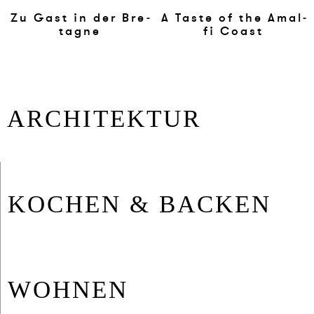
Zu Gast in der Bre­
A Ta­ste of the Amal­
ta­gne
fi Co­ast
AR­CHI­TEK­TUR
KO­CHEN & BA­CKEN
WOH­NEN