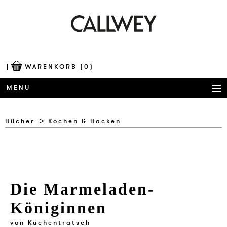
WARENKORB
(0)
MENU
BÜCHER
Bücher
Kochen & Backen
AWARDS
BEST OF ARCHITECTURE
Die Marmeladen-
CORPORATE PUBLISHING
Königinnen
BLOG
von
Kuchentratsch