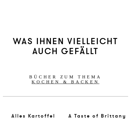
WAS IHNEN VIELLEICHT
AUCH GEFÄLLT
BÜCHER ZUM THEMA
KOCHEN & BACKEN
Al­les Kar­tof­fel
A Ta­ste of Brit­ta­ny