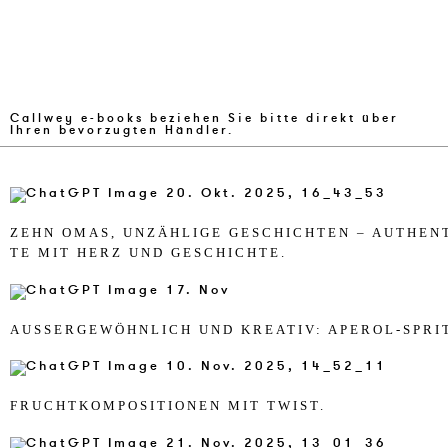
Callwey e-books beziehen Sie bitte direkt über
Ihren bevorzugten Händler.
ZEHN OMAS, UNZÄHLI­GE GE­SCHICH­TEN – AU­THEN­T
TE MIT HERZ UND GE­SCHICH­TE.
AUSSER­GEWÖHN­LICH UND KREA­TIV: APER­OL-SPRIT
FR­UCHT­KOM­PO­SI­TIO­NEN MIT TWIST.