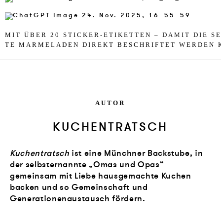
MIT ÜBER 20 STI­CKER-ETI­KET­TEN – DA­MIT DIE S
TE MAR­ME­LA­DEN DIREKT BES­CHRIF­TET WER­DEN
AUTOR
KUCHENTRATSCH
Kuchentratsch
ist eine Münchner Backstube, in
der selbsternannte „Omas und Opas“
gemeinsam mit Liebe hausgemachte Kuchen
backen und so Gemeinschaft und
Generationenaustausch fördern.