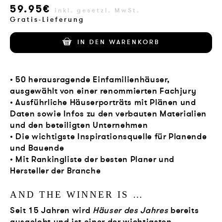
59.95€
VERLAG
inkl. gesetzl. MwSt.
Gratis-Lieferung
JOBS
IN DEN WARENKORB
SHOP
• 50 herausragende Einfamilienhäuser,
ausgewählt von einer renommierten Fachjury
• Ausführliche Häuserporträts mit Plänen und
Daten sowie Infos zu den verbauten Materialien
und den beteiligten Unternehmen
• Die wichtigste Inspirationsquelle für Planende
und Bauende
• Mit Rankingliste der besten Planer und
Hersteller der Branche
AND THE WINNER IS …
Seit 15 Jahren wird
Häuser des Jahres
bereits
ausgelobt und ist einer der wichtigsten