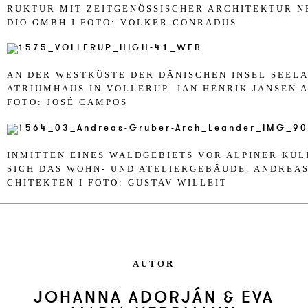
RUKTUR MIT ZEITG­ENÖSSI­SCHER AR­CHI­TEK­TUR NE
DIO GMBH I FOTO: VOLKER CON­RA­DUS
AN DER WESTKÜSTE DER DÄNI­SCHEN INSEL SEE­LA
ATRI­UM­HAUS IN VOL­LE­RUP. JAN HEN­RIK JAN­SEN AR
FOTO: JOSÉ CAM­POS
INM­IT­TEN EI­NES WALD­GE­BIETS VOR AL­PI­NER KU­
SICH DAS WOHN- UND ATE­LI­ER­GEBÄUDE. AN­DRE­A
CHI­TEK­TEN I FOTO: GUSTAV WIL­LEIT
AUTOR
JOHANNA ADORJÁN & EVA