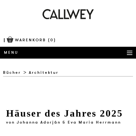
WARENKORB
(0)
MENU
BÜCHER
Bücher
Architektur
AWARDS
BEST OF ARCHITECTURE
Häuser des Jahres 2025
CORPORATE PUBLISHING
von
Johanna Adorján & Eva Maria Herrmann
BLOG