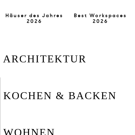
Häuser des Jah­res
Best Workspaces
2026
2026
AR­CHI­TEK­TUR
KO­CHEN & BA­CKEN
WOH­NEN