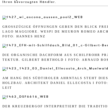
Ihren bevorzugten Händler.
GROSSZÜGIGE ÖFF­N­UN­GEN GE­BEN DEN BLICK FREI 
AGO MAG­GIO­RE. WE­SPI DE MEU­R­ON RO­MEO AR­CHI­
OTO: HAN­NES HENZ
DIE OR­GA­N­I­SCHE DACH­FORM AUS SCHIL­FR­OHR PR
TEK­TUR. GIL­B­ERT BERTHOLD I FOTO: ARN­AUD BO­
AM HANG DES SÜDTIR­O­LER AHRN­TALS STEHT DIES
HOLZ­BAU. AR­CHI­TEKT DA­NI­EL EL­LE­COSTA I FOT
LEIT
DER KREUZ­BERG­OF IN­TER­PRE­TI­ERT DIE TRA­DI­TIO