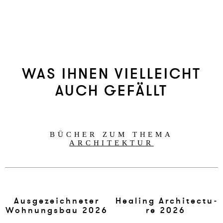
WAS IHNEN VIELLEICHT
AUCH GEFÄLLT
BÜCHER ZUM THEMA
ARCHITEKTUR
Aus­ge­zeich­ne­ter
Hea­ling Ar­chi­tec­tu­
Woh­n­ungsbau 2026
re 2026