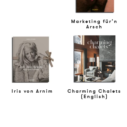
Mar­ke­ting für’n
Arsch
Charming Cha­lets
Iris von Ar­nim
(Eng­li­sh)