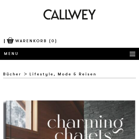
WARENKORB
(0)
MENU
BÜCHER
Bücher
Lifestyle, Mode & Reisen
AWARDS
BEST OF ARCHITECTURE
CORPORATE PUBLISHING
BLOG