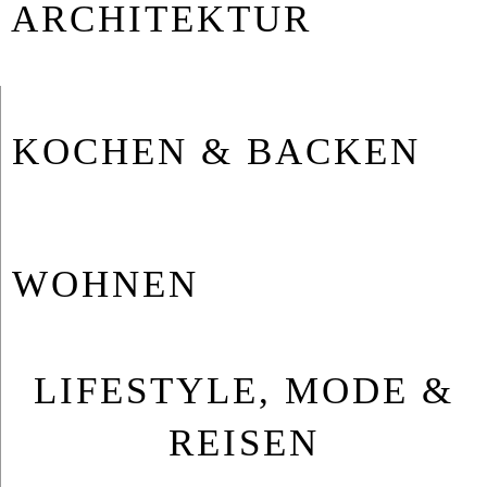
AR­CHI­TEK­TUR
KO­CHEN & BA­CKEN
WOH­NEN
LIFESTYLE, MODE &
REISEN