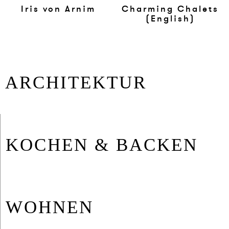
Iris von Ar­nim
Charming Cha­lets
(Eng­li­sh)
AR­CHI­TEK­TUR
KO­CHEN & BA­CKEN
WOH­NEN