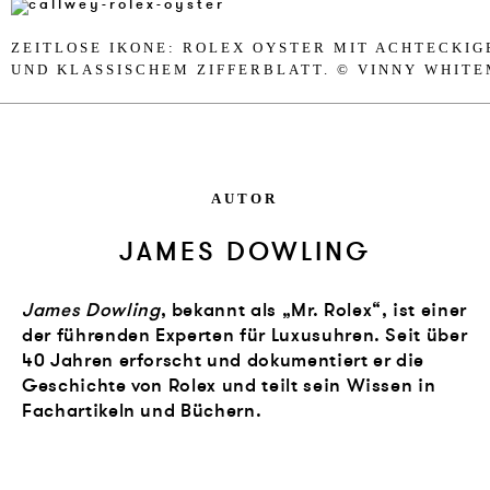
ZEIT­LO­SE IKO­NE: RO­LEX OYS­TER MIT ACHTE­CKI
UND KLASSI­SCHEM ZIF­FERBLATT. © VIN­NY WHI­TE
AUTOR
JAMES DOWLING
James Dowling
, bekannt als „Mr. Rolex“, ist einer
der führenden Experten für Luxusuhren. Seit über
40 Jahren erforscht und dokumentiert er die
Geschichte von Rolex und teilt sein Wissen in
Fachartikeln und Büchern.