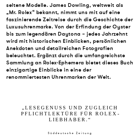
seltene Modelle. James Dowling, weltweit als
„Mr. Rolex“ bekannt, nimmt uns mit auf eine
faszinierende Zeitreise durch die Geschichte der
Luxusuhrenmarke. Von der Erfindung der Oyster
bis zum legendären Daytona – jedes Jahrzehnt
wird mit historischen Einblicken, persönlichen
Anekdoten und detailreichen Fotografien
beleuchtet. Ergänzt durch die umfangreichste
Sammlung an Rolex-Ephemera bietet dieses Buch
einzigartige Einblicke in eine der
renommiertesten Uhrenmarken der Welt.
„
LE­SE­GE­NUSS UND ZU­GLEICH
PFLICHT­LEKTÜRE FÜR RO­L­EX­
LIEB­HA­BER.
“
Süddeutsche Zeitung