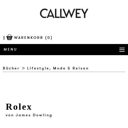
WARENKORB
(0)
MENU
BÜCHER
Bücher
Lifestyle, Mode & Reisen
AWARDS
BEST OF ARCHITECTURE
Rolex
CORPORATE PUBLISHING
von
James Dowling
BLOG