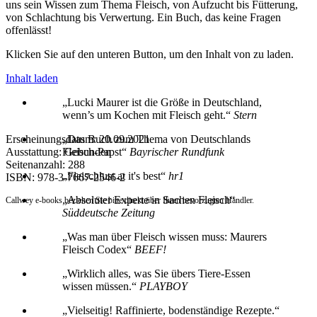
uns sein Wissen zum Thema Fleisch, von Aufzucht bis Fütterung,
von Schlachtung bis Verwertung. Ein Buch, das keine Fragen
offenlässt!
Klicken Sie auf den unteren Button, um den Inhalt von zu laden.
Inhalt laden
„
Lucki Mau­rer ist die Größe in Deu­t­schland,
wenn’s um Ko­chen mit Fleisch geht.
“
Stern
Erscheinungsdatum: 20.09.2021
„
Das Buch zum The­ma von Deu­t­schlands
Ausstattung: Gebunden
Fleisch-Papst
“
Bayrischer Rundfunk
Seitenanzahl:
288
„
Fleischlust at it's best
“
hr1
ISBN:
978-3-7667-2546-2
„
Ab­so­lu­ter Ex­per­te in Sa­chen Fleisch
“
Callwey e-books beziehen Sie bitte direkt über Ihren bevorzugten Händler.
Süddeutsche Zeitung
„
Was man über Fleisch wissen muss: Mau­rers
Fleisch Co­dex
“
BEEF!
„
Wirk­lich al­les, was Sie übers Tie­re-Essen
wissen müssen.
“
PLAYBOY
„
Viel­sei­tig! Raf­fi­ni­er­te, bo­denständi­ge Re­zep­te.
“