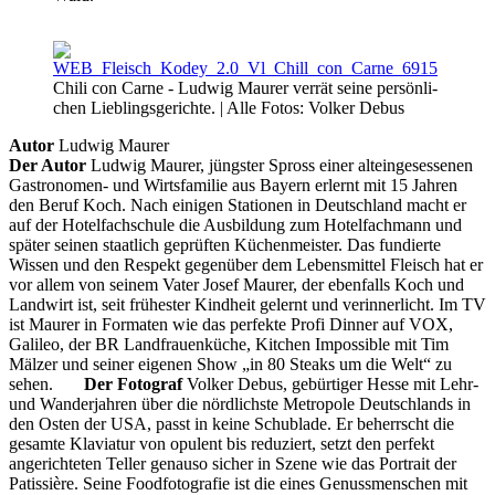
Chi­li con Car­ne - Lud­wig Mau­rer verrät sei­ne persönli­
chen Liebl­ings­ge­rich­te. | Alle Fo­tos: Volker De­bus
Autor
Ludwig Maurer
Der Autor
Ludwig Maurer, jüngster Spross einer alteingesessenen
Gastronomen- und Wirtsfamilie aus Bayern erlernt mit 15 Jahren
den Beruf Koch. Nach einigen Stationen in Deutschland macht er
auf der Hotelfachschule die Ausbildung zum Hotelfachmann und
später seinen staatlich geprüften Küchenmeister. Das fundierte
Wissen und den Respekt gegenüber dem Lebensmittel Fleisch hat er
vor allem von seinem Vater Josef Maurer, der ebenfalls Koch und
Landwirt ist, seit frühester Kindheit gelernt und verinnerlicht. Im TV
ist Maurer in Formaten wie das perfekte Profi Dinner auf VOX,
Galileo, der BR Landfrauenküche, Kitchen Impossible mit Tim
Mälzer und seiner eigenen Show „in 80 Steaks um die Welt“ zu
sehen.
Der Fotograf
Volker Debus, gebürtiger Hesse mit Lehr-
und Wanderjahren über die nördlichste Metropole Deutschlands in
den Osten der USA, passt in keine Schublade. Er beherrscht die
gesamte Klaviatur von opulent bis reduziert, setzt den perfekt
angerichteten Teller genauso sicher in Szene wie das Portrait der
Patissière. Seine Foodfotografie ist die eines Genussmenschen mit