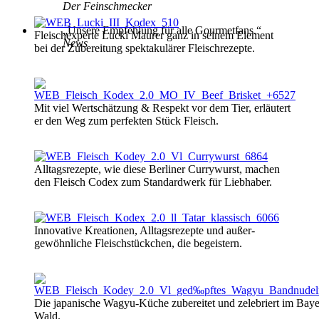
Der Feinschmecker
„
Un­se­re Emp­feh­lung für alle Gour­met­fans.
“
Flei­sch­ex­per­te Lucki Mau­rer ganz in sei­nem Ele­ment
News
bei der Zu­be­rei­t­ung spek­ta­kulärer Flei­sch­re­zep­te.
Mit viel Wert­schätzung & Re­spekt vor dem Tier, erläut­ert
er den Weg zum per­fek­ten Stück Fleisch.
All­tagsr­e­zep­te, wie diese Ber­li­ner Cur­ry­wurst, ma­chen
den Fleisch Co­dex zum Stan­dard­werk für Lieb­ha­ber.
In­no­va­ti­ve Krea­tio­nen, All­tagsr­e­zep­te und außer­
gewöhn­li­che Fleischstück­chen, die be­gei­st­ern.
Die ja­pa­n­i­sche Wa­gyu-Küche zu­be­rei­tet und ze­le­briert im Baye
Wald.