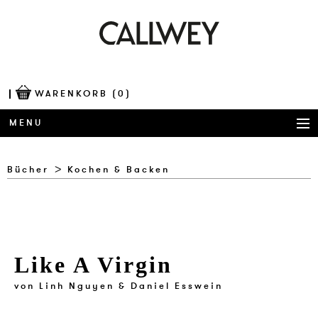
WARENKORB
(0)
MENU
BÜCHER
Bücher
Kochen & Backen
AWARDS
BEST OF ARCHITECTURE
Like A Virgin
CORPORATE PUBLISHING
von
Linh Nguyen & Daniel Esswein
BLOG