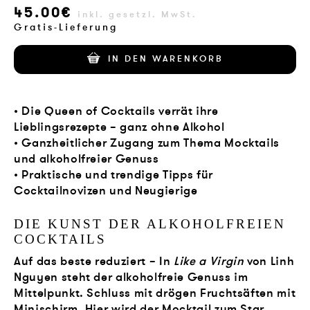
45.00€
VERLAG
inkl. gesetzl. MwSt.
Gratis-Lieferung
JOBS
IN DEN WARENKORB
SHOP
• Die Queen of Cocktails verrät ihre
Lieblingsrezepte – ganz ohne Alkohol
• Ganzheitlicher Zugang zum Thema Mocktails
und alkoholfreier Genuss
• Praktische und trendige Tipps für
Cocktailnovizen und Neugierige
DIE KUNST DER ALKOHOLFREIEN
COCKTAILS
Auf das beste reduziert – In
Like a Virgin
von Linh
Nguyen steht der alkoholfreie Genuss im
Mittelpunkt. Schluss mit drögen Fruchtsäften mit
Minischirm. Hier wird der Mocktail zum Star.