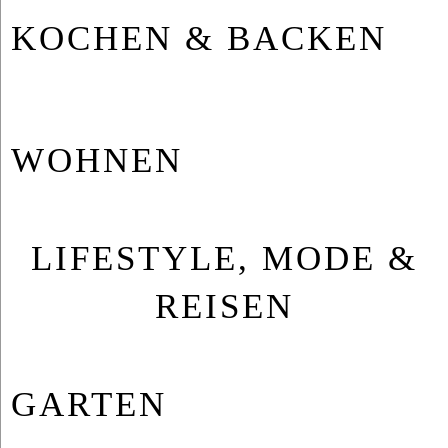
KO­CHEN & BA­CKEN
WOH­NEN
LIFESTYLE, MODE &
REISEN
GAR­TEN