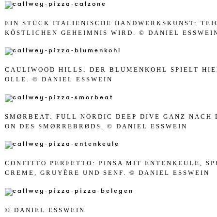
EIN STÜCK ITA­LI­EN­I­SCHE HA­ND­WERKSK­UNST: TE
KÖST­LICHEN GE­HEIM­NIS WIRD. © DA­NI­EL ESSWEI
CAU­LI­WOOD HILLS: DER BL­U­MEN­KOHL SPIELT HIE
OL­LE. © DA­NI­EL ESSWEIN
SMØRBEAT: FULL NOR­DIC DEEP DIVE GANZ NACH DE
ON DES SMØRREBRØDS. © DA­NI­EL ESSWEIN
CON­FIT­TO PER­F­ET­TO: PIN­SA MIT EN­T­EN­KEU­LE, S
CREME, GRUYÈRE UND SENF. © DA­NI­EL ESSWEIN
© DA­NI­EL ESSWEIN