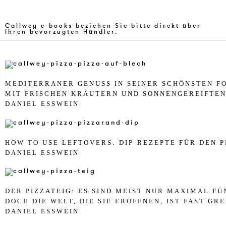
Callwey e-books beziehen Sie bitte direkt über
Ihren bevorzugten Händler.
ME­DI­TERR­AN­ER GE­NUSS IN SEI­NER SCHÖNSTEN F
MIT FR­I­SCHEN KRÄUTERN UND SON­NEN­GE­REIF­TEN
DA­NI­EL ESSWEIN
HOW TO USE LEF­TO­VERS: DIP-RE­ZEP­TE FÜR DEN PIZ
DA­NI­EL ESSWEIN
DER PIZ­ZA­T­EIG: ES SIND MEIST NUR MA­XI­MAL FÜN
DOCH DIE WELT, DIE SIE ERÖFF­NEN, IST FAST GRE­
DA­NI­EL ESSWEIN