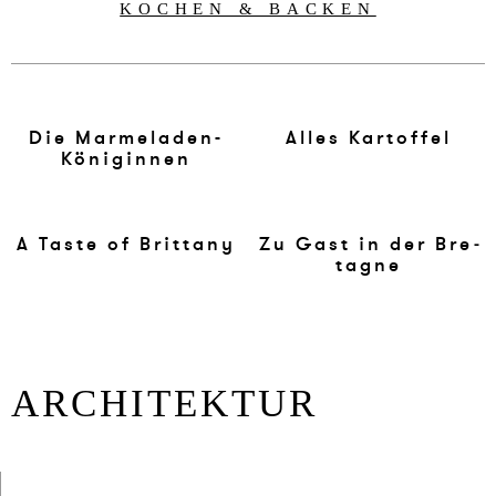
KOCHEN & BACKEN
Die Mar­me­la­den-
Al­les Kar­tof­fel
Köni­gin­nen
A Ta­ste of Brit­ta­ny
Zu Gast in der Bre­
ta­gne
AR­CHI­TEK­TUR