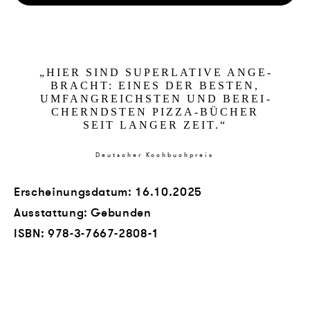
„
HIER SIND SU­PER­LA­TI­VE AN­GE­
BRACHT: EI­NES DER BES­TEN,
UM­FAN­G­RE­ICHSTEN UND BE­REI­
CHERNDSTEN PIZ­ZA-BÜCHER
SEIT LAN­GER ZEIT.
“
Deutscher Kochbuchpreis
Erscheinungsdatum: 16.10.2025
Ausstattung: Gebunden
ISBN:
978-3-7667-2808-1