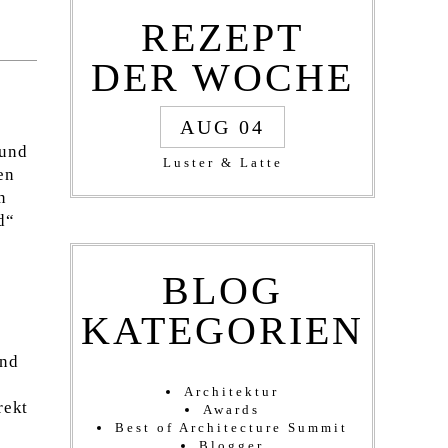
REZEPT
DER WOCHE
AUG 04
 und
Luster & Latte
en
n
d“
BLOG
KATEGORIEN
ind
Architektur
rekt
Awards
Best of Architecture Summit
Blogger