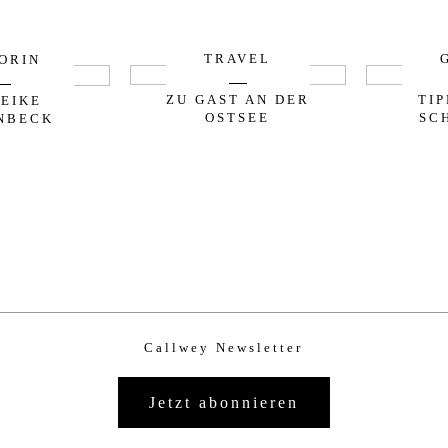
TRAVEL
ORIN
ZU GAST AN DER
TI
EIKE
OSTSEE
SC
NBECK
Callwey Newsletter
Jetzt abonnieren