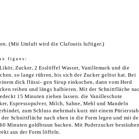
n. (Mit Umluft wird die Clafoutis luftiger.)
ux figues:
Likör, Zucker, 2 Esslöffel Wasser, Vanillemark und die
hen. so lange rühren, bis sich der Zucker gelöst hat. Bei
 einem dick flüssi- gen Sirup einkochen, dann vom Herd
ken reiben und längs halbieren. Mit der Schnittfläche na
edeckt 15 Minuten ziehen lassen. die Vanilleschote
cker, Espressopulver, Milch, Sahne, Mehl und Mandeln
verbindet, zum Schluss mehrmals kurz mit einem Püriersta
 der Schnittfläche nach oben in die Form legen und mit d
60 Minuten goldbraun backen. Mit Puderzucker bestäuben
ekt aus der Form löffeln.