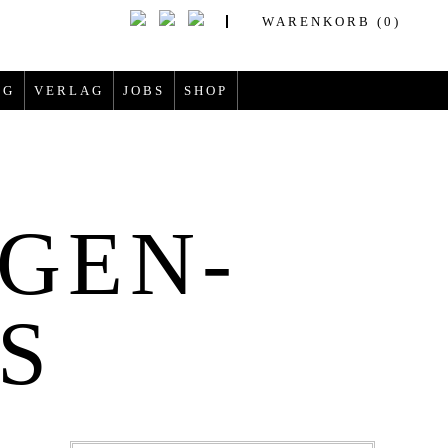
WARENKORB
(0)
OG
VERLAG
JOBS
SHOP
IGEN-
S