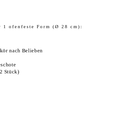
r 1 ofenfeste Form (Ø 28 cm):
kör nach Belieben
eschote
2 Stück)