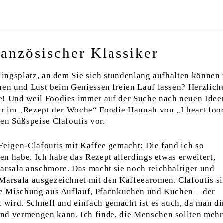
ranzösischer Klassiker
blingsplatz, an dem Sie sich stundenlang aufhalten können
hen und Lust beim Geniessen freien Lauf lassen? Herzlich
e! Und weil Foodies immer auf der Suche nach neuen Idee
wir im „Rezept der Woche“ Foodie Hannah von „I heart foo
hen Süßspeise Clafoutis vor.
Feigen-Clafoutis mit Kaffee gemacht: Die fand ich so
sen habe. Ich habe das Rezept allerdings etwas erweitert,
arsala anschmore. Das macht sie noch reichhaltiger und
 Marsala ausgezeichnet mit den Kaffeearomen. Clafoutis s
ine Mischung aus Auflauf, Pfannkuchen und Kuchen – der
t wird. Schnell und einfach gemacht ist es auch, da man di
nd vermengen kann. Ich finde, die Menschen sollten mehr