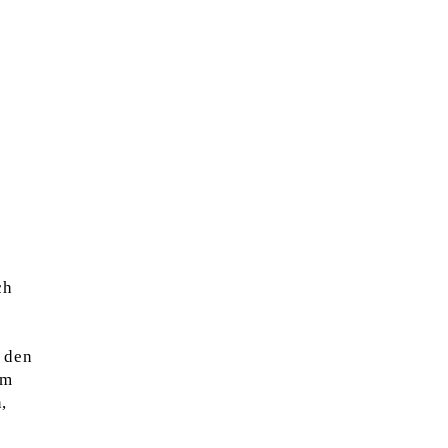
ch
b den
em
,