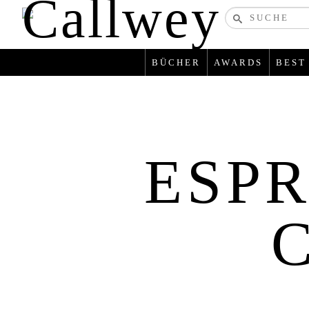
Bücher-
und
zeitschriften
BÜCHER
AWARDS
BEST
ESPR