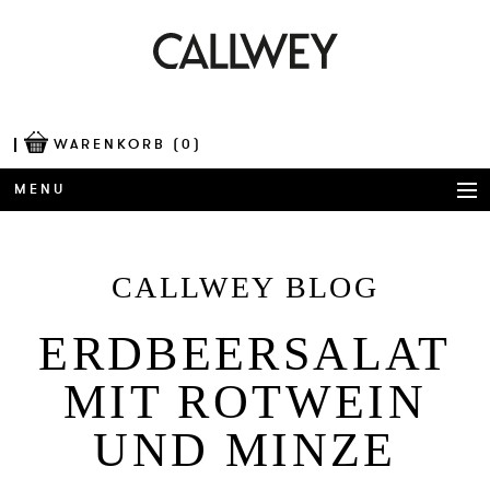
WARENKORB
(0)
MENU
BÜCHER
CALLWEY BLOG
AWARDS
ERD­BEER­SALAT
BEST OF ARCHITECTURE
MIT ROT­WEIN
CORPORATE PUBLISHING
UND MIN­ZE
BLOG