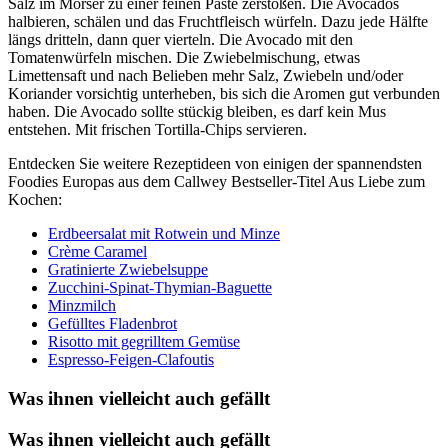
Salz im Mörser zu einer feinen Paste zerstoßen. Die Avocados
halbieren, schälen und das Fruchtfleisch würfeln. Dazu jede Hälfte
längs dritteln, dann quer vierteln. Die Avocado mit den
Tomatenwürfeln mischen. Die Zwiebelmischung, etwas
Limettensaft und nach Belieben mehr Salz, Zwiebeln und/oder
Koriander vorsichtig unterheben, bis sich die Aromen gut verbunden
haben. Die Avocado sollte stückig bleiben, es darf kein Mus
entstehen. Mit frischen Tortilla-Chips servieren.
Entdecken Sie weitere Rezeptideen von einigen der spannendsten
Foodies Europas aus dem Callwey Bestseller-Titel Aus Liebe zum
Kochen:
Erdbeersalat mit Rotwein und Minze
Crème Caramel
Gratinierte Zwiebelsuppe
Zucchini-Spinat-Thymian-Baguette
Minzmilch
Gefülltes Fladenbrot
Risotto mit gegrilltem Gemüse
Espresso-Feigen-Clafoutis
Was ihnen vielleicht auch gefällt
Was ihnen vielleicht auch gefällt