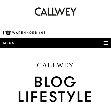
WARENKORB
(0)
MENU
BÜCHER
CALLWEY
AWARDS
BLOG
BEST OF ARCHITECTURE
LIFESTYLE
CORPORATE PUBLISHING
BLOG