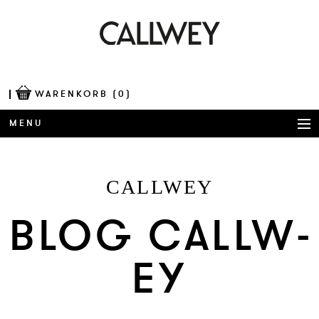
WARENKORB
(0)
MENU
BÜCHER
CALLWEY
AWARDS
BLOG CALL­W­
BEST OF ARCHITECTURE
EY
CORPORATE PUBLISHING
BLOG