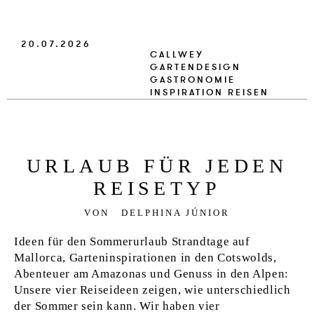
VERLAG
20.07.2026
JOBS
CALLWEY
GARTENDESIGN
SHOP
GASTRONOMIE
INSPIRATION
REISEN
UR­LAUB FÜR JE­DEN
REISE­TYP
VON
DELPHINA JÚNIOR
Ideen für den Sommerurlaub Strandtage auf
Mallorca, Garteninspirationen in den Cotswolds,
Abenteuer am Amazonas und Genuss in den Alpen:
Unsere vier Reiseideen zeigen, wie unterschiedlich
der Sommer sein kann. Wir haben vier