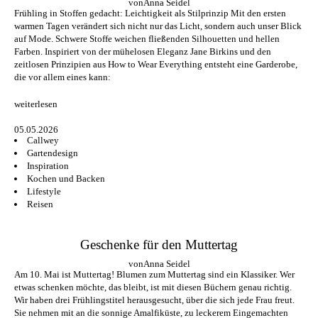
von
Anna Seidel
Frühling in Stoffen gedacht: Leichtigkeit als Stilprinzip Mit den ersten
warmen Tagen verändert sich nicht nur das Licht, sondern auch unser Blick
auf Mode. Schwere Stoffe weichen fließenden Silhouetten und hellen
Farben. Inspiriert von der mühelosen Eleganz Jane Birkins und den
zeitlosen Prinzipien aus How to Wear Everything entsteht eine Garderobe,
die vor allem eines kann:
weiterlesen
05.05.2026
Callwey
Gartendesign
Inspiration
Kochen und Backen
Lifestyle
Reisen
Geschenke für den Muttertag
von
Anna Seidel
Am 10. Mai ist Muttertag! Blumen zum Muttertag sind ein Klassiker. Wer
etwas schenken möchte, das bleibt, ist mit diesen Büchern genau richtig.
Wir haben drei Frühlingstitel herausgesucht, über die sich jede Frau freut.
Sie nehmen mit an die sonnige Amalfiküste, zu leckerem Eingemachten