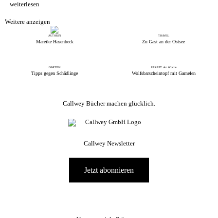
weiterlesen
Weitere anzeigen
TRAVEL
AUTORIN
Zu Gast an der Ostsee
Mareike Hasenbeck
GARTEN
REZEPT der Woche
Tipps gegen Schädlinge
Wolfsbarscheintopf mit Garnelen
Callwey Bücher machen glücklich.
Callwey Newsletter
Jetzt abonnieren