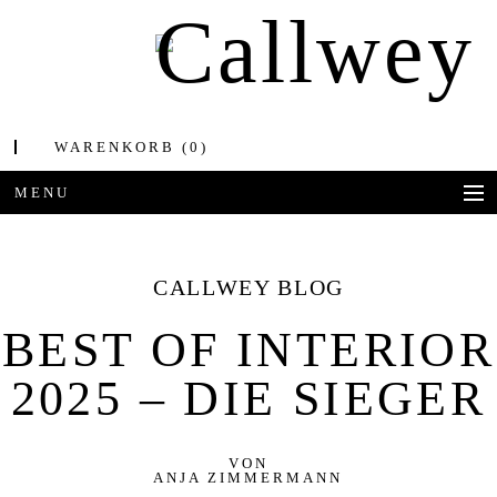
WARENKORB
(0)
MENU
BÜCHER
CALLWEY BLOG
AWARDS
BEST OF INTERIOR
BEST OF ARCHITECTURE
2025 – DIE SIEGER
CORPORATE PUBLISHING
BLOG
VON
ANJA ZIMMERMANN