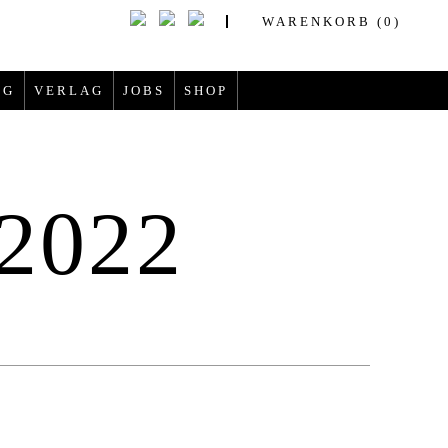
WARENKORB
(0)
OG
VERLAG
JOBS
SHOP
 2022