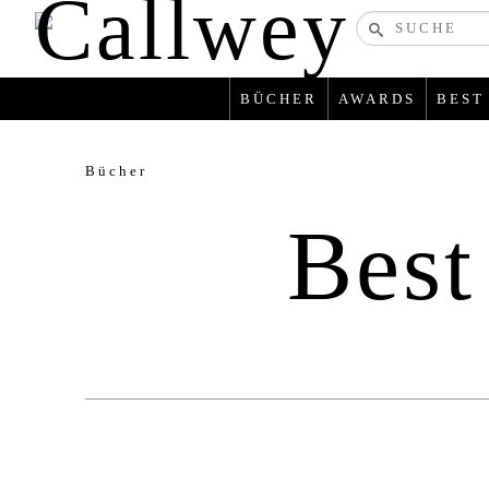
Bücher-
und
zeitschriften
BÜCHER
AWARDS
BEST
Bücher
Best