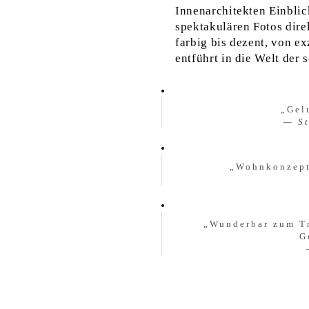
Innenarchitekten Einblic
spektakulären Fotos dire
farbig bis dezent, von ex
entführt in die Welt der
„
Gel
S
„
Wohnkonzept
„
Wunderbar zum Tr
G