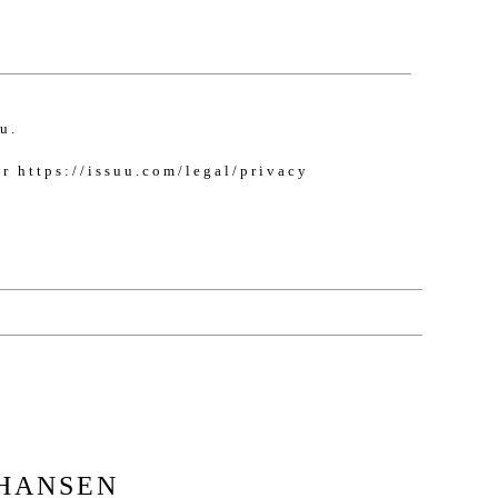
u.
er
https://issuu.com/legal/privacy
 HANSEN