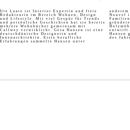
Ute Laatz ist Interior Expertin und freie
anderem im Architekturbüro von Jean
Redakteurin im Bereich Wohnen, Design
Nouvel in Paris, bevor sie 2009 ihr eigenes
und Lifestyle. Mit viel Gespür für Trends
Familienunternehmen „The Hansen Family“
und persönliche Geschichten hat sie bereits
gründete, für das sie hochwertige
mehrere Wohnbücher gemeinsam mit
Holzmöbel im skandinavischen Stil
Callwey verwirklicht. Gesa Hansen ist eine
entwirft. Von der Zeitschrift AD wurde
deutschdänische Designerin und
Hansen gerade zu den 100 besten Designern
Innenarchitektin. Erste berufliche
des Jahr
Erfahrungen sammelte Hansen unter