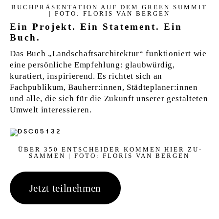
BUCH­PRÄSEN­TA­TI­ON AUF DEM GRE­EN SUM­MIT
| FOTO: FLO­RIS VAN BER­GEN
Ein Projekt. Ein Statement. Ein
Buch.
Das Buch „Landschaftsarchitektur“ funktioniert wie
eine persönliche Empfehlung: glaubwürdig,
kuratiert, inspirierend. Es richtet sich an
Fachpublikum, Bauherr:innen, Städteplaner:innen
und alle, die sich für die Zukunft unserer gestalteten
Umwelt interessieren.
ÜBER 350 EN­T­SCHEI­DER KOM­MEN HIER ZU­
SAM­MEN | FOTO: FLO­RIS VAN BER­GEN
Jetzt teilnehmen