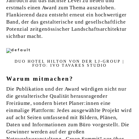
Jahrbuch auf das nächste Level zu heben und
erstmals einen Award zum Thema auszuloben.
Flankierend dazu entsteht erneut ein hochwertiger
Band, der das gestalterische und gesellschaftliche
Potenzial zeitgenössischer Landschaftsarchitektur
sichtbar macht.
DUO HO­TEL HIL­T­ON VON DER LJ-GR­OUP |
FOTO: IVO TA­VA­RES STU­DIO
Warum mitmachen?
Die Publikation und der Award würdigen nicht nur
die gestalterische Qualität herausragender
Freiräume, sondern bietet Planer:innen eine
einmalige Plattform: Jedes ausgewählte Projekt wird
auf acht Seiten umfassend mit Bildern, Plänen,
Daten und Informationen zum Büro vorgestellt. Die
Gewinner werden auf der großen
Netzwerkveranstaltung „Green Summit“ vor über