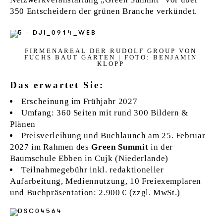
350 Entscheidern der grünen Branche verkündet.
FIR­ME­N­A­RE­AL DER RU­DOLF GR­OUP VON
FUCHS BAUT GÄRTEN | FOTO: BEN­JAMIN
KLOPP
Das erwartet Sie:
Erscheinung im Frühjahr 2027
Umfang: 360 Seiten mit rund 300 Bildern &
Plänen
Preisverleihung und Buchlaunch am 25. Februar
2027 im Rahmen des
Green Summit
in der
Baumschule Ebben in Cujk (Niederlande)
Teilnahmegebühr inkl. redaktioneller
Aufarbeitung, Mediennutzung, 10 Freiexemplaren
und Buchpräsentation: 2.900 € (zzgl. MwSt.)