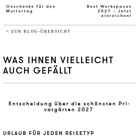
Geschenke für den
Best Workspaces
Muttertag
2027 – Jetzt
einreichen!
< ZUR BLOG-ÜBERSICHT
WAS IHNEN VIELLEICHT
AUCH GEFÄLLT
En­t­schei­dung über die schönsten Pri­
vatgärten 2027
UR­LAUB FÜR JE­DEN REISE­TYP