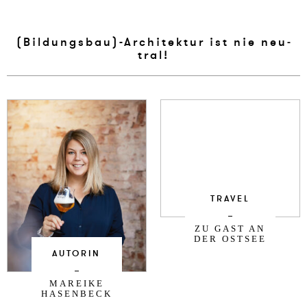
(Bil­dungsbau)-Ar­chi­tek­tur ist nie neu­
tral!
TRAVEL
ZU GAST AN
DER OSTSEE
AUTORIN
MAREIKE
HASENBECK