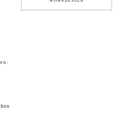
WOHNDESIGN
AN­
chen