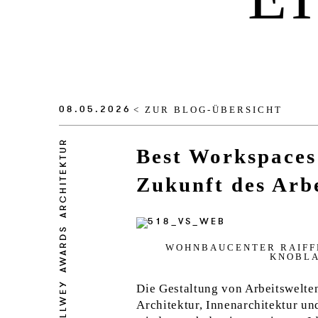
08.05.2026
< ZUR BLOG-ÜBERSICHT
ARCHITEKTUR
Best Workspaces 
Zukunft des Arbe
AWARDS
WOHN­BAU­C­EN­TER RAIFF
KNOBLA
CALLWEY
Die Gestaltung von Arbeitswelte
Architektur, Innenarchitektur u