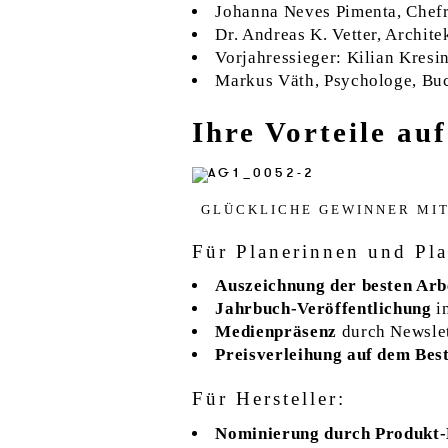
Johanna Neves Pimenta, Chef
Dr. Andreas K. Vetter, Archite
Vorjahressieger: Kilian Kres
Markus Väth, Psychologe, Buc
Ihre Vorteile auf
GLÜCK­LI­CHE GE­WIN­NER MI
Für Planerinnen und Pla
Auszeichnung der besten Arb
Jahrbuch-Veröffentlichung
i
Medienpräsenz
durch Newslet
Preisverleihung auf dem Bes
Für Hersteller:
Nominierung durch Produkt-