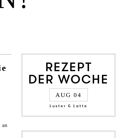
REZEPT
ie
DER WOCHE
AUG 04
Luster & Latte
n an