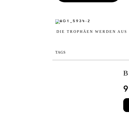
DIE TR­OPHÄEN WER­DEN AUS HO
TAGS
B
9