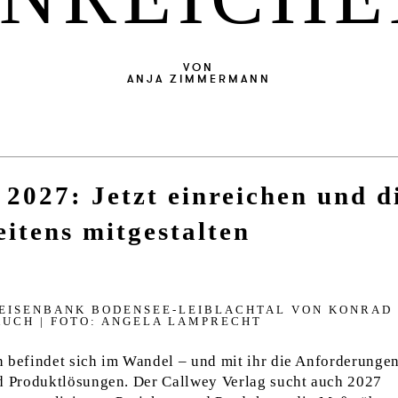
VON
ANJA ZIMMERMANN
2027: Jetzt einreichen und d
itens mitgestalten
­EI­SEN­BANK BO­DENSEE-LEIBL­ACHT­AL VON KON­RAD
UCH | FOTO: AN­GE­LA LAM­PRECHT
n befindet sich im Wandel – und mit ihr die Anforderunge
nd Produktlösungen. Der Callwey Verlag sucht auch 2027