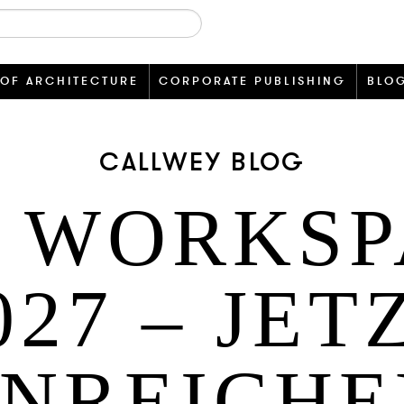
 OF ARCHITECTURE
CORPORATE PUBLISHING
BLO
CALLWEY BLOG
T WORKSP
027 – JET
INREICHE