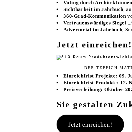
Voting durch Architekt:inne
Sichtbarkeit im Jahrbuch
, a
360-Grad-Kommunikation
vo
Vertrauenswürdiges Siegel
„A
Advertorial im Jahrbuch
, So
Jetzt einreichen
DER TEP­PICH MAT­
Einreichfrist Projekte: 09. J
Einreichfrist Produkte: 12.
Preisverleihung: Oktober 20
Sie gestalten Zu
Jetzt einreichen!