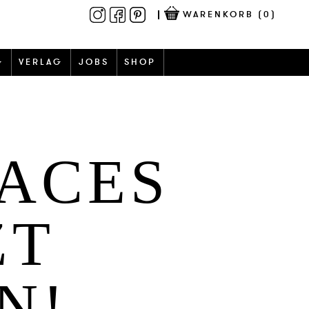
WARENKORB
(0)
G
VERLAG
JOBS
SHOP
ACES
ZT
N!