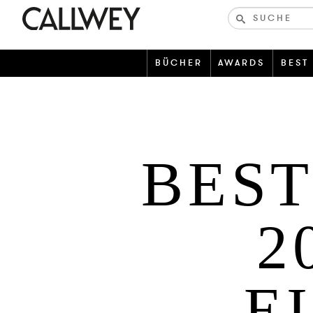
Bücher-
und
zeitschriften
BÜCHER
AWARDS
BEST
BES
2
E