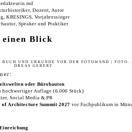
redakteurin md
kturhistoriker, Dozent, Autor
ing, KRESINGS, Vorjahressieger
hautor, Speaker und Praktiker
 einen Blick
T BUCH UND UR­KUN­DE VOR DER FO­TO­WAND | FOTO: 
DRE­AS GE­B­ERT
ner:
eitswelten oder Bürobauten
n hochwertiger Auflage (6.000 Stück)
ter, Social Media & PR
t of Architecture Summit 2027
vor Fachpublikum in Mün
Einreichung