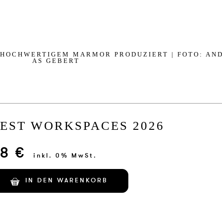
CH­WER­TI­G­EM MAR­MOR PR­O­D­UZ­I­ERT | FOTO: AN­
AS GE­B­ERT
EST WORKSPACES 2026
8 €
inkl. 0% MwSt.
IN DEN WARENKORB