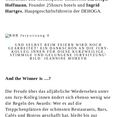
Hoffmann
, Founder 25hours hotels und
Ingrid
Hartges
, Hauptgeschäftsführerin der DEHOGA.
UND SELBST BEIM FEIERN WIRD NOCH
GEARBEITET! EIN DANKSCHÖN AN DIE JURY-
KOLLEG:INNEN FÜR DIESE KURZWEILIGE,
STIMMIGE UND GELUNGENE JURYSITZUNG!
BILD: JEANNINE MORETH
And the Winner is …?
Die Freude über das alljährliche Wiedersehen unter
uns Jury-Kolleg:innen ändert sich ebenso wenig wie
die Regeln des Awards: Wer es auf die
Treppchenplätzen der schönsten Restaurants, Bars,
Cafés und Bistros geschafft hat, bleibt bis zur