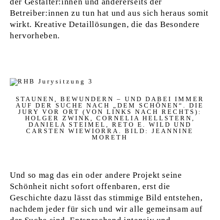
der Gestalter:innen und andererseits der
Betreiber:innen zu tun hat und aus sich heraus somit
wirkt. Kreative Detaillösungen, die das Besondere
hervorheben.
STAUNEN, BEWUNDERN – UND DABEI IMMER
AUF DER SUCHE NACH „DEM SCHÖNEN“. DIE
JURY VOR ORT (VON LINKS NACH RECHTS):
HOLGER ZWINK, CORNELIA HELLSTERN,
DANIELA STEIMEL, RETO E. WILD UND
CARSTEN WIEWIORRA. BILD: JEANNINE
MORETH
Und so mag das ein oder andere Projekt seine
Schönheit nicht sofort offenbaren, erst die
Geschichte dazu lässt das stimmige Bild entstehen,
nachdem jeder für sich und wir alle gemeinsam auf