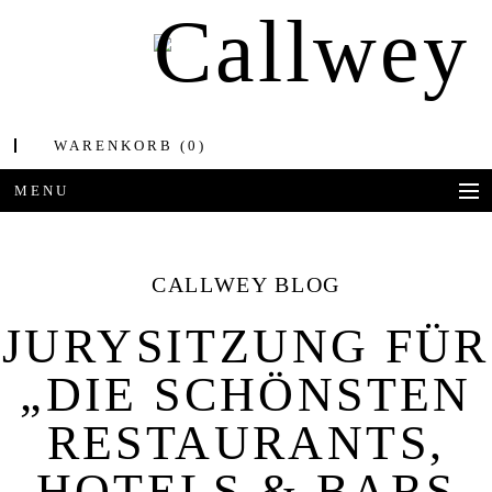
WARENKORB
(0)
MENU
BÜCHER
CALLWEY BLOG
AWARDS
JURYSITZUNG FÜR
BEST OF ARCHITECTURE
„DIE SCHÖNSTEN
CORPORATE PUBLISHING
RESTAURANTS,
BLOG
HOTELS & BARS