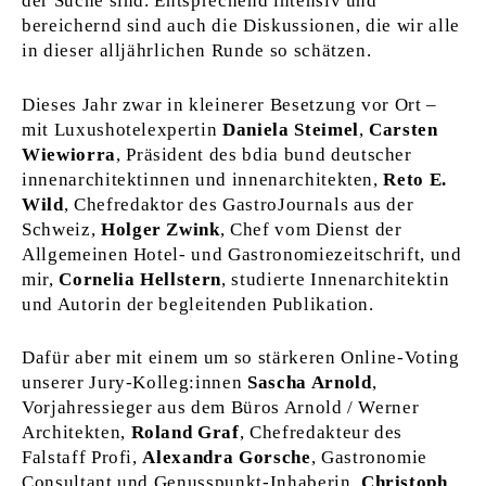
der Suche sind. Entsprechend intensiv und
bereichernd sind auch die Diskussionen, die wir alle
in dieser alljährlichen Runde so schätzen.
Dieses Jahr zwar in kleinerer Besetzung vor Ort –
mit Luxushotelexpertin
Daniela Steimel
,
Carsten
Wiewiorra
, Präsident des bdia bund deutscher
innenarchitektinnen und innenarchitekten,
Reto E.
Wild
, Chefredaktor des GastroJournals aus der
Schweiz,
Holger
Zwink
, Chef vom Dienst der
Allgemeinen Hotel- und Gastronomiezeitschrift, und
mir,
Cornelia
Hellstern
, studierte Innenarchitektin
und Autorin der begleitenden Publikation.
Dafür aber mit einem um so stärkeren Online-Voting
unserer Jury-Kolleg:innen
Sascha Arnold
,
Vorjahressieger aus dem Büros Arnold / Werner
Architekten,
Roland Graf
, Chefredakteur des
Falstaff Profi,
Alexandra
Gorsche
, Gastronomie
Consultant und Genusspunkt-Inhaberin,
Christoph