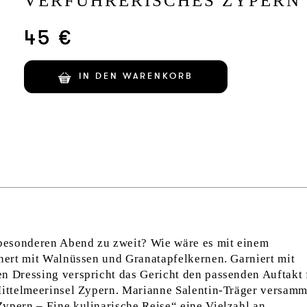
VERFÜHRERISCHES ZYPERN
45 €
IN DEN WARENKORB
n besonderen Abend zu zweit? Wie wäre es mit einem
inert mit Walnüssen und Granatapfelkernen. Garniert mit
n Dressing verspricht das Gericht den passenden Auftakt 
Mittelmeerinsel Zypern. Marianne Salentin-Träger versamm
Zypern – Eine kulinarische Reise“
eine Vielzahl an