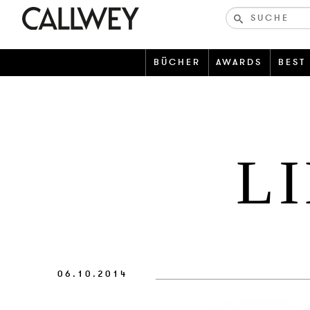
Bücher-
und
zeitschriften
BÜCHER
AWARDS
BEST
L
06.10.2014