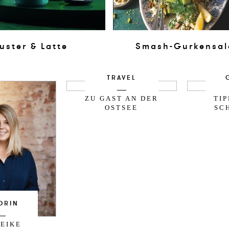
uster & Latte
Smash-Gurkensal
TRAVEL
ZU GAST AN DER
TI
OSTSEE
SC
ORIN
EIKE