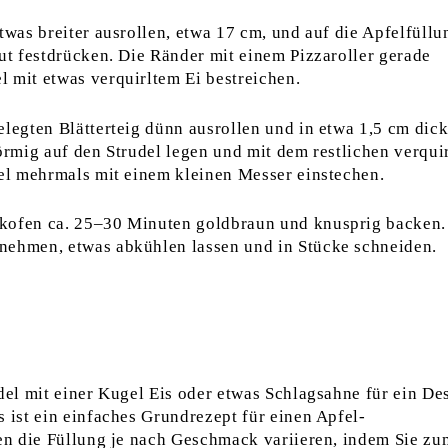
twas breiter ausrollen, etwa 17 cm, und auf die Apfelfüllu
gut festdrücken. Die Ränder mit einem Pizzaroller gerade
 mit etwas verquirltem Ei bestreichen.
elegten Blätterteig dünn ausrollen und in etwa 1,5 cm dic
förmig auf den Strudel legen und mit dem restlichen verqui
del mehrmals mit einem kleinen Messer einstechen.
ckofen ca. 25–30 Minuten goldbraun und knusprig backen.
nehmen, etwas abkühlen lassen und in Stücke schneiden.
del mit einer Kugel Eis oder etwas Schlagsahne für ein De
s ist ein einfaches Grundrezept für einen Apfel-
nen die Füllung je nach Geschmack variieren, indem Sie zu