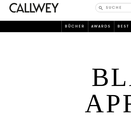
Bücher-
und
zeitschriften
BÜCHER
AWARDS
BEST
BL
AP