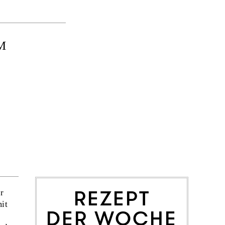
M
REZEPT
er
it
DER WOCHE