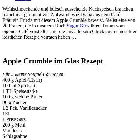
Wohlschmeckende und hübsch aussehende Nachspeisen brauchen
manchmal gar nicht viel Aufwand, wie Diana aus dem Café
Fräulein Frieda mit diesem Apple Crumble beweist. Sie ist eine von
20 Frauen, die in unserem Buch
Sugar Girls
ihren Traum vom
eigenen Café vorstellt – und die uns alle zum Glück auch eines ihrer
köstlichen Rezepte verraten haben …
Apple Crumble im Glas Rezept
Für 5 kleine Soufflé-Förmchen
400 g Äpfel (Elstar)
100 ml Apfelsaft
1 TL Speisestärke
100 g weiche Butter
90 g Zucker
1⁄2 Pck. Vanillezucker
1Ei
1 Prise Salz
200 g Mehl
Vanilleeis
Schlagsahne