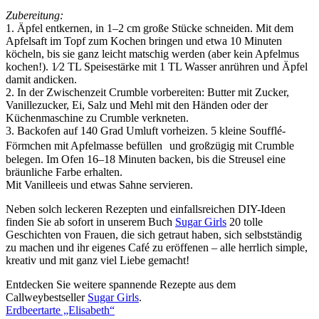
Zubereitung:
1. Äpfel entkernen, in 1–2 cm große Stücke schneiden. Mit dem
Apfelsaft im Topf zum Kochen bringen und etwa 10 Minuten
köcheln, bis sie ganz leicht matschig werden (aber kein Apfelmus
kochen!). 1⁄2 TL Speisestärke mit 1 TL Wasser anrühren und Äpfel
damit andicken.
2. In der Zwischenzeit Crumble vorbereiten: Butter mit Zucker,
Vanillezucker, Ei, Salz und Mehl mit den Händen oder der
Küchenmaschine zu Crumble verkneten.
3. Backofen auf 140 Grad Umluft vorheizen. 5 kleine Soufflé-
Förmchen mit Apfelmasse befüllen und großzügig mit Crumble
belegen. Im Ofen 16–18 Minuten backen, bis die Streusel eine
bräunliche Farbe erhalten.
Mit Vanilleeis und etwas Sahne servieren.
Neben solch leckeren Rezepten und einfallsreichen DIY-Ideen
finden Sie ab sofort in unserem Buch
Sugar Girls
20 tolle
Geschichten von Frauen, die sich getraut haben, sich selbstständig
zu machen und ihr eigenes Café zu eröffenen – alle herrlich simple,
kreativ und mit ganz viel Liebe gemacht!
Entdecken Sie weitere spannende Rezepte aus dem
Callweybestseller
Sugar Girls
.
Erdbeertarte „Elisabeth“