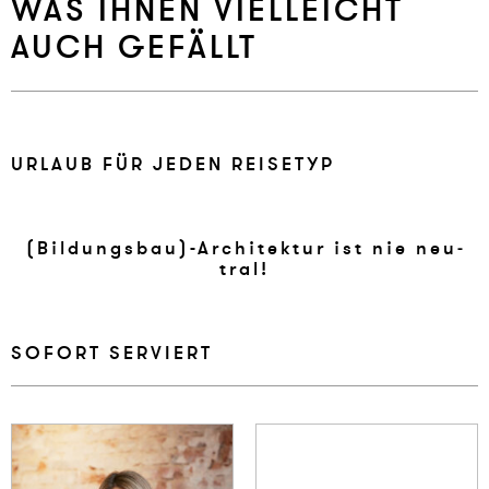
WAS IHNEN VIELLEICHT
AUCH GEFÄLLT
UR­LAUB FÜR JE­DEN REISE­TYP
(Bil­dungsbau)-Ar­chi­tek­tur ist nie neu­
tral!
SO­FORT SER­VIERT