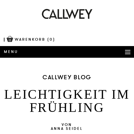
WARENKORB
(0)
MENU
BÜCHER
CALLWEY BLOG
AWARDS
LEICH­TIG­KEIT IM
BEST OF ARCHITECTURE
FRÜHLING
CORPORATE PUBLISHING
BLOG
VON
ANNA SEIDEL