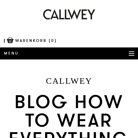
WARENKORB
(0)
MENU
BÜCHER
CALLWEY
AWARDS
BLOG HOW
BEST OF ARCHITECTURE
TO WEAR
CORPORATE PUBLISHING
BLOG