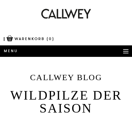
WARENKORB
(0)
MENU
BÜCHER
CALLWEY BLOG
AWARDS
WILD­PIL­ZE DER
BEST OF ARCHITECTURE
SAI­SON
CORPORATE PUBLISHING
BLOG