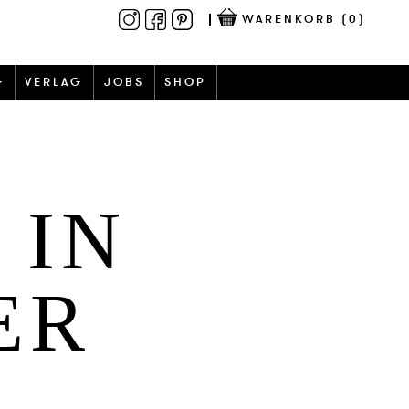
WARENKORB
(0)
G
VERLAG
JOBS
SHOP
 IN
ER