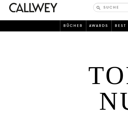
Bücher-
und
zeitschriften
BÜCHER
AWARDS
BEST
TO
N