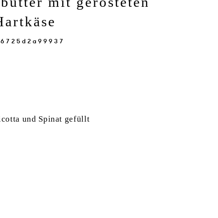
sbutter mit gerösteten
Hartkäse
icotta und Spinat gefüllt
)
n