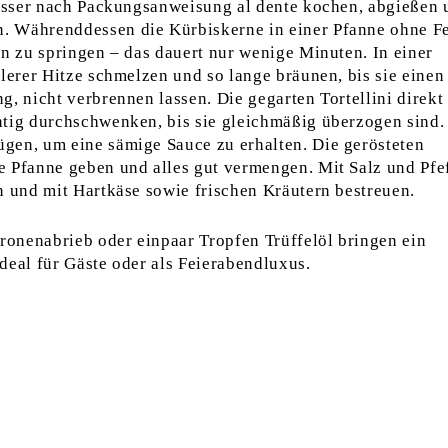
zwasser nach Packungsanweisung al dente kochen, abgießen 
. Währenddessen die Kürbiskerne in einer Pfanne ohne Fe
en zu springen – das dauert nur wenige Minuten. In einer
tlerer Hitze schmelzen und so lange bräunen, bis sie einen
, nicht verbrennen lassen. Die gegarten Tortellini direkt 
htig durchschwenken, bis sie gleichmäßig überzogen sind.
gen, um eine sämige Sauce zu erhalten. Die gerösteten
e Pfanne geben und alles gut vermengen. Mit Salz und Pfe
n und mit Hartkäse sowie frischen Kräutern bestreuen.
tronenabrieb oder einpaar Tropfen Trüffelöl bringen ein
deal für Gäste oder als Feierabendluxus.