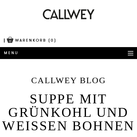
WARENKORB
(0)
MENU
BÜCHER
CALLWEY BLOG
AWARDS
SUP­PE MIT
BEST OF ARCHITECTURE
GRÜNKOHL UND
CORPORATE PUBLISHING
WEISSEN BOH­NEN
BLOG