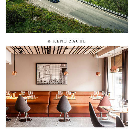
© KENO ZA­CHE