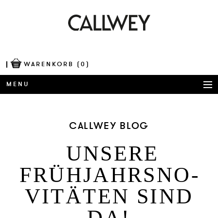
WARENKORB
(0)
MENU
BÜCHER
CALLWEY BLOG
AWARDS
UN­SE­RE
BEST OF ARCHITECTURE
FRÜHJAHRSNO­
CORPORATE PUBLISHING
VITÄTEN SIND
BLOG
DA!