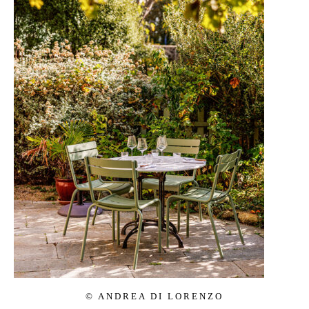
© AN­DREA DI LO­RENZO