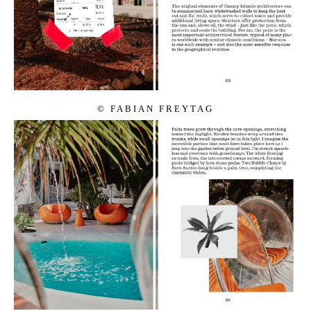
© FA­BI­AN FR­EY­TAG