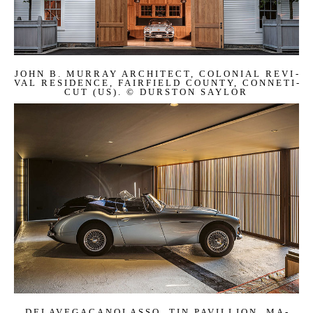
JOHN B. MUR­RAY AR­CHI­TECT, CO­LO­NI­AL RE­VI­
VAL RE­SIDENCE, FAIR­FIELD COUN­TY, CONNE­TI­
CUT (US). © DUR­STON SAY­LOR
DE­LA­VE­GA­CA­NO­LASSO, TIN PA­VIL­LI­ON, MA­