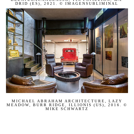
DRID (ES), 2021. © IMAGENSUBL­IMIN­AL
MI­CHA­EL ABRA­HAM AR­CHI­TEC­TU­RE, LAZY
MEA­DOW, BURR RIDGE, IL­LIO­NIS (US), 2016. ©
MIKE SCHWARTZ