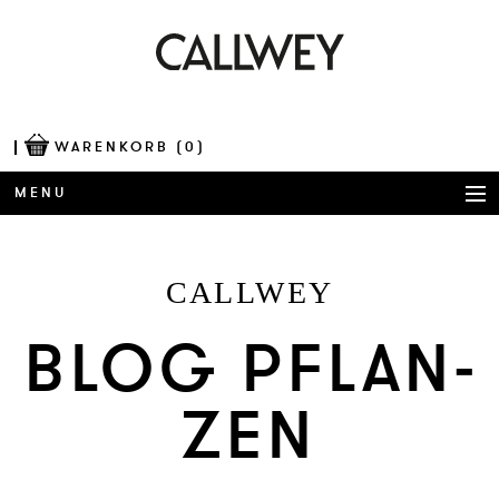
WARENKORB
(0)
MENU
BÜCHER
CALLWEY
AWARDS
BLOG PFLAN­
BEST OF ARCHITECTURE
ZEN
CORPORATE PUBLISHING
BLOG