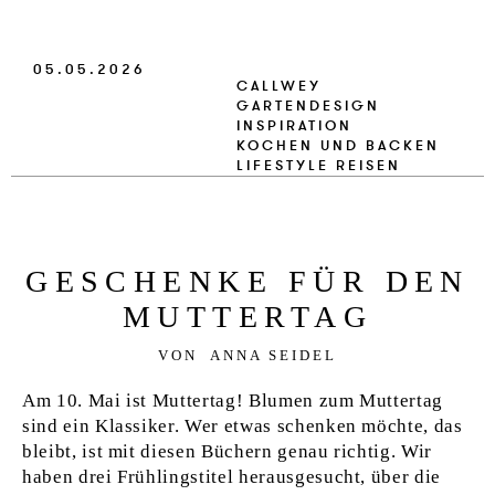
VERLAG
05.05.2026
JOBS
CALLWEY
GARTENDESIGN
SHOP
INSPIRATION
KOCHEN UND BACKEN
LIFESTYLE
REISEN
GE­SCHEN­KE FÜR DEN
MUT­T­ER­TAG
VON
ANNA SEIDEL
Am 10. Mai ist Muttertag! Blumen zum Muttertag
sind ein Klassiker. Wer etwas schenken möchte, das
bleibt, ist mit diesen Büchern genau richtig. Wir
haben drei Frühlingstitel herausgesucht, über die