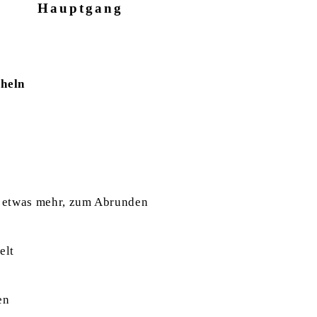
Hauptgang
heln
us etwas mehr, zum Abrunden
elt
en