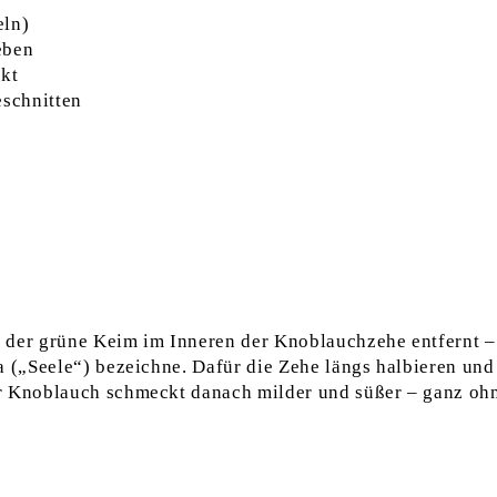
eln)
eben
ckt
geschnitten
 der grüne Keim im Inneren der Knoblauchzehe entfernt –
a („Seele“) bezeichne. Dafür die Zehe längs halbieren und
r Knoblauch schmeckt danach milder und süßer – ganz oh