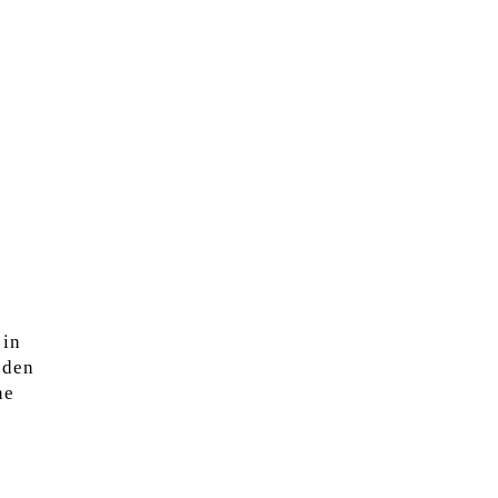
 in
 den
ne