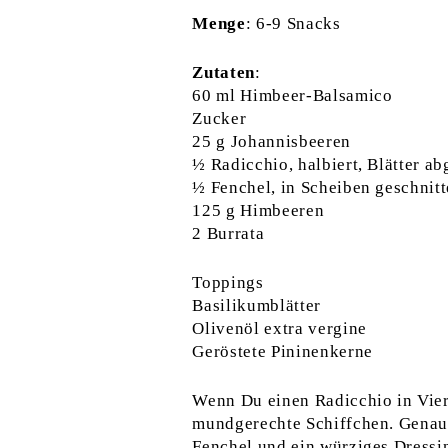
Menge
: 6-9 Snacks
Zutaten
:
60 ml Himbeer-Balsamico
Zucker
25 g Johannisbeeren
½ Radicchio, halbiert, Blätter ab
½ Fenchel, in Scheiben geschnit
125 g Himbeeren
2 Burrata
Toppings
Basilikumblätter
Olivenöl extra vergine
Geröstete Pininenkerne
Wenn Du einen Radicchio in Vierte
mundgerechte Schiffchen. Genau 
Fenchel und ein würziges Dress