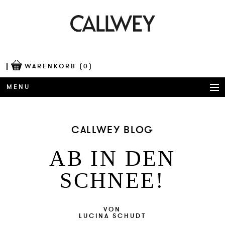
WARENKORB
(0)
MENU
BÜCHER
CALLWEY BLOG
AWARDS
AB IN DEN
BEST OF ARCHITECTURE
SCHNEE!
CORPORATE PUBLISHING
BLOG
VON
LUCINA SCHUDT