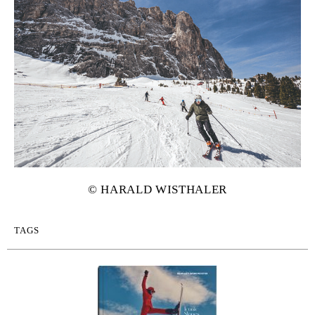
© HAR­ALD WIS­THALER
TAGS