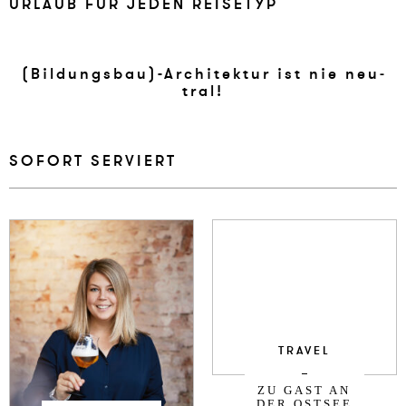
UR­LAUB FÜR JE­DEN REISE­TYP
(Bil­dungsbau)-Ar­chi­tek­tur ist nie neu­
tral!
SO­FORT SER­VIERT
TRAVEL
ZU GAST AN
DER OSTSEE