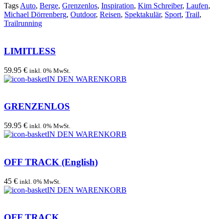
Tags
Auto
,
Berge
,
Grenzenlos
,
Inspiration
,
Kim Schreiber
,
Laufen
,
Michael Dörrenberg
,
Outdoor
,
Reisen
,
Spektakulär
,
Sport
,
Trail
,
Trailrunning
LIMITLESS
59.95 €
inkl. 0% MwSt.
IN DEN WARENKORB
GRENZENLOS
59.95 €
inkl. 0% MwSt.
IN DEN WARENKORB
OFF TRACK (English)
45 €
inkl. 0% MwSt.
IN DEN WARENKORB
OFF TRACK