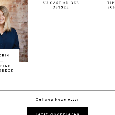
ZU GAST AN DER
TI
OSTSEE
SC
ORIN
EIKE
NBECK
Callwey Newsletter
Jetzt abonnieren