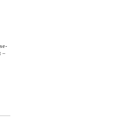
se-
t –