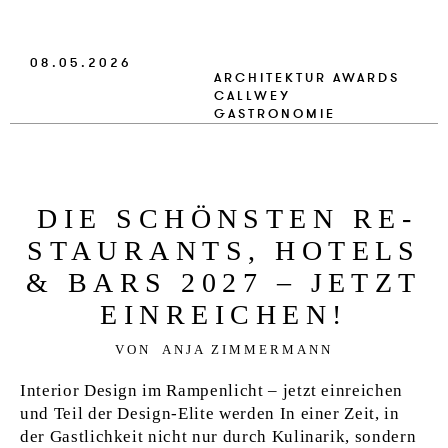
VERLAG
08.05.2026
JOBS
ARCHITEKTUR
AWARDS
CALLWEY
SHOP
GASTRONOMIE
DIE SCHÖNSTEN RE­
ST­AU­RANTS, HO­TELS
& BARS 2027 – JETZT
EIN­REI­CHEN!
VON
ANJA ZIMMERMANN
Interior Design im Rampenlicht – jetzt einreichen
und Teil der Design-Elite werden In einer Zeit, in
der Gastlichkeit nicht nur durch Kulinarik, sondern