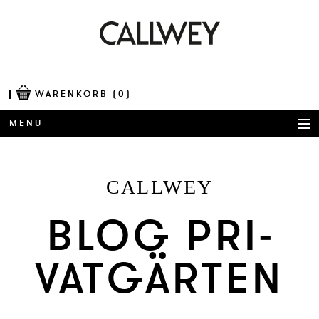
WARENKORB
(0)
MENU
BÜCHER
CALLWEY
AWARDS
BLOG PRI­
BEST OF ARCHITECTURE
VATGÄRTEN
CORPORATE PUBLISHING
BLOG