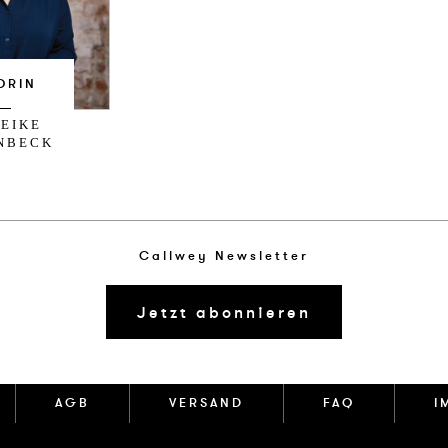
ORIN
EIKE
NBECK
Callwey Newsletter
Jetzt abonnieren
AGB
VERSAND
FAQ
I