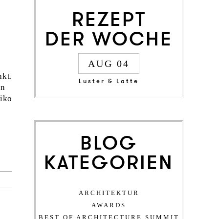
REZEPT
DER WOCHE
AUG 04
kt.
Luster & Latte
en
xiko
BLOG
KATEGORIEN
ARCHITEKTUR
AWARDS
BEST OF ARCHITECTURE SUMMIT