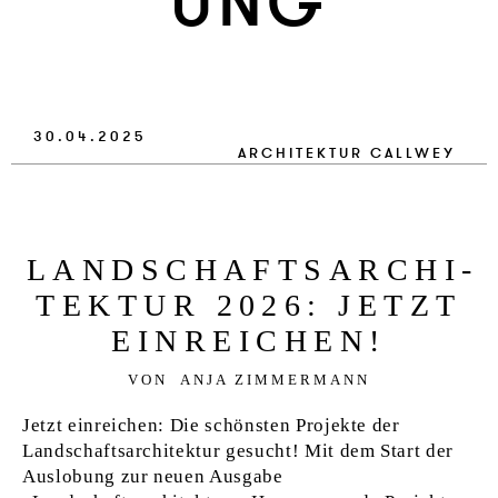
UNG
VERLAG
JOBS
SHOP
30.04.2025
ARCHITEKTUR
CALLWEY
LANDSCHAF­T­SAR­CHI­
TEK­TUR 2026: JETZT
EIN­REI­CHEN!
VON
ANJA ZIMMERMANN
Jetzt einreichen: Die schönsten Projekte der
Landschaftsarchitektur gesucht! Mit dem Start der
Auslobung zur neuen Ausgabe