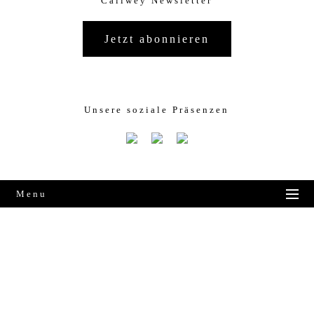
Callwey Newsletter
Jetzt abonnieren
Unsere soziale Präsenzen
Menu
KONTAKT
JOBS
AGB
VERSAND
FAQ
PRESSE
DATENSCHUTZ
IMPRESSUM
COOKIES