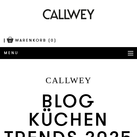
WARENKORB
(0)
MENU
BÜCHER
CALLWEY
AWARDS
BLOG
BEST OF ARCHITECTURE
KÜCHEN
CORPORATE PUBLISHING
BLOG