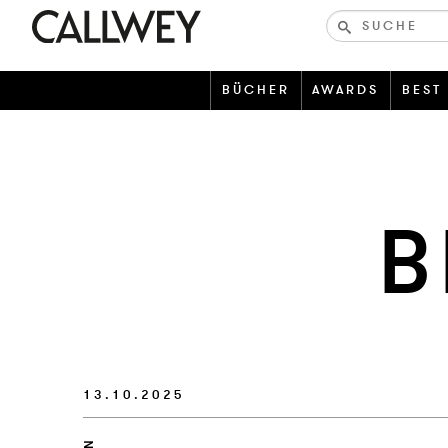
Bücher-
und
zeitschriften
BÜCHER
AWARDS
BEST
B
13.10.2025