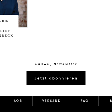
ORIN
EIKE
NBECK
Callwey Newsletter
Jetzt abonnieren
AGB
VERSAND
FAQ
I