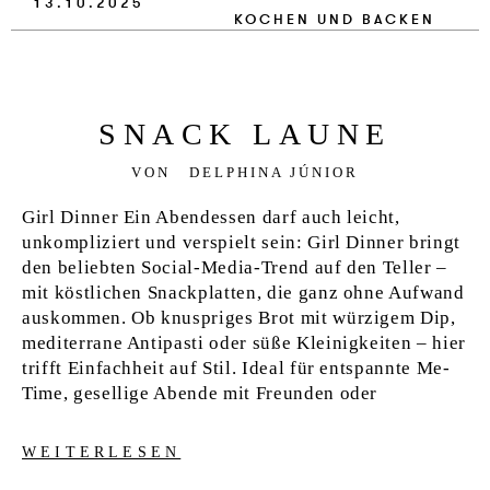
13.10.2025
VERLAG
KOCHEN UND BACKEN
JOBS
SHOP
SNACK LAU­NE
VON
DELPHINA JÚNIOR
Girl Dinner Ein Abendessen darf auch leicht,
unkompliziert und verspielt sein: Girl Dinner bringt
den beliebten Social-Media-Trend auf den Teller –
mit köstlichen Snackplatten, die ganz ohne Aufwand
auskommen. Ob knuspriges Brot mit würzigem Dip,
mediterrane Antipasti oder süße Kleinigkeiten – hier
trifft Einfachheit auf Stil. Ideal für entspannte Me-
Time, gesellige Abende mit Freunden oder
WEITERLESEN