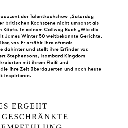
Produzent der Talentkochshow „Saturday
der britischen Kochszene nicht umsonst als
en Köpfe. In seinem Callwey Buch „Wie die
llt James Winter 50 weltbekannte Gerichte,
ker, vor. Er erzählt ihre oftmals
dahinter und stellt ihre Erfinder vor.
ert Stephensons, Isambard Kingdom
reierten mit ihrem Fleiß und
 die ihre Zeit überdauerten und noch heute
 inspirieren.
ES ERGEHT
NGESCHRÄNKTE
FEMPFEHLUNG,