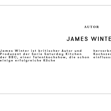
AUTOR
JAMES WINT
James Winter ist britischer Autor und
hervorbrachte.In der britischen
Produzent der Serie Saturday Kitchen
Kochszene gilt er als einer der
der BBC, einer Talentkochshow, die schon
einfluss
einige erfolgreiche Köche