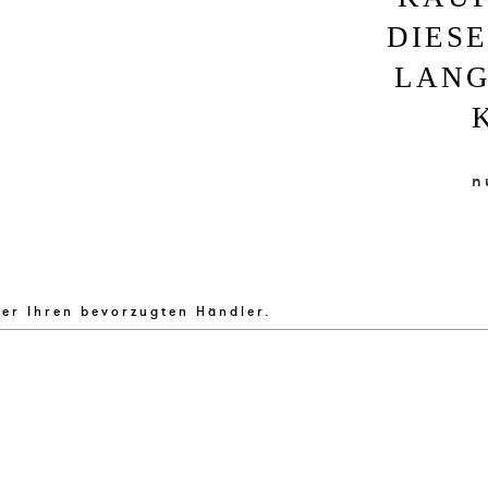
DIES
LANG
n
ber Ihren bevorzugten Händler.