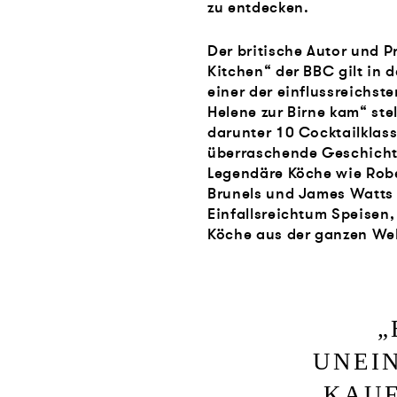
zu entdecken.
Der britische Autor und 
Kitchen“ der BBC gilt in 
einer der einflussreichst
Helene zur Birne kam“ ste
darunter 10 Cocktailklassi
überraschende Geschichte 
Legendäre Köche wie Rob
Brunels und James Watts k
Einfallsreichtum Speisen,
Köche aus der ganzen Welt
„
UNEI
KAU