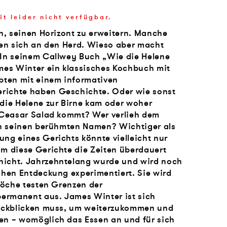
it leider nicht verfügbar.
en, seinen Horizont zu erweitern. Manche
len sich an den Herd. Wieso aber macht
 In seinem Callwey Buch „Wie die Helene
ames Winter ein klassisches Kochbuch mit
epten mit einem informativen
richte haben Geschichte. Oder wie sonst
 die Helene zur Birne kam oder woher
e Ceasar Salad kommt? Wer verlieh dem
tin seinen berühmten Namen? Wichtiger als
ng eines Gerichts könnte vielleicht nur
um diese Gerichte die Zeiten überdauert
nicht. Jahrzehntelang wurde und wird noch
chen Entdeckung experimentiert. Sie wird
rköche testen Grenzen der
ermanent aus. James Winter ist sich
rückblicken muss, um weiterzukommen und
en – womöglich das Essen an und für sich