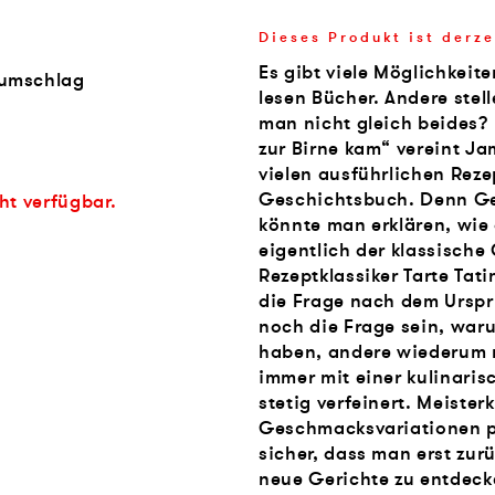
Dieses Produkt ist derze
Es gibt viele Möglichkeit
zumschlag
lesen Bücher. Andere stel
man nicht gleich beides?
zur Birne kam“ vereint J
vielen ausführlichen Rez
Geschichtsbuch. Denn Ge
cht verfügbar.
könnte man erklären, wie
eigentlich der klassisch
Rezeptklassiker Tarte Ta
die Frage nach dem Urspru
noch die Frage sein, war
haben, andere wiederum 
immer mit einer kulinaris
stetig verfeinert. Meiste
Geschmacksvariationen p
sicher, dass man erst zu
neue Gerichte zu entdeck