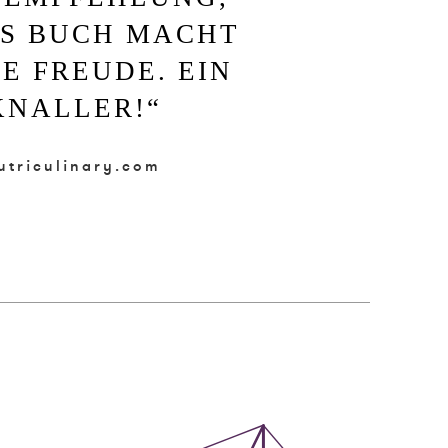
ES BUCH MACHT
E FREUDE. EIN
KNALLER!
“
utriculinary.com