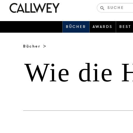
Bücher-
und
zeitschriften
BÜCHER
AWARDS
BEST
Bücher
Wie die 