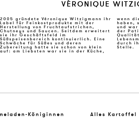
VÉRONIQUE WITZ
2005 gründete Véronique Witzigmann ihr
wenn die Oma oder die Mama gebacken
Label für Feinkostprodukte mit der
haben, stand in der Patisserie (Tantris)
Herstellung von Fruchtaufstrichen,
und war fasziniert von den Fertigkeiten
Chutneys und Saucen. Seitdem erweitert
der Patissiers. Achtsamkeit, Respekt und
sie ihr Geschäftsfeld im
Qualität im Umgang mit hochwertigen
Süßspeisenbereich kontinuierlich. Eine
Lebensmitteln stehen bei ihr, geprägt
Schwäche für Süßes und deren
durch ihre familiären Wurzeln, an erster
Zubereitung hatte sie schon von klein
Stelle.
auf: am Liebsten war sie in der Küche,
meladen-Königinnen
Alles Kartoffel