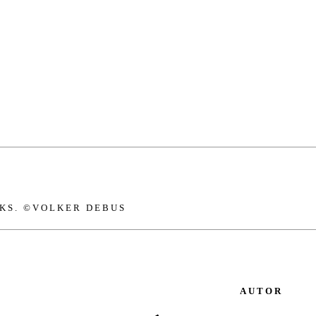
CKS. ©VOLKER DE­BUS
AUTOR