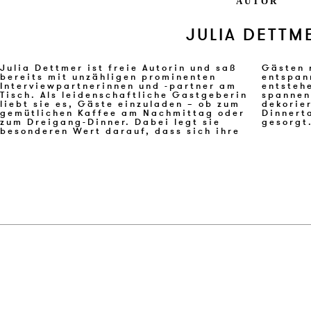
AUTOR
JULIA DETTM
Julia Dettmer ist freie Autorin und saß
Gästen rundum wohlfühlen, damit
bereits mit unzähligen prominenten
entspannte und tiefgründige Gespräche
Interviewpartnerinnen und -partner am
entstehen. In Tischkultur hat sie für die
Tisch. Als leidenschaftliche Gastgeberin
spannendsten Blickwinkel auf kreativ
liebt sie es, Gäste einzuladen – ob zum
dekorierte Locations und elegante
gemütlichen Kaffee am Nachmittag oder
Dinnertafeln bekannter Gastgeber
zum Dreigang-Dinner. Dabei legt sie
gesorgt
besonderen Wert darauf, dass sich ihre