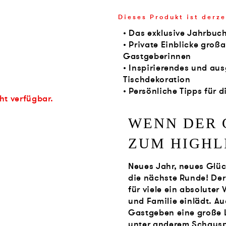
Dieses Produkt ist derze
• Das exklusive Jahrbuc
• Private Einblicke gro
Gastgeberinnen
• Inspirierendes und au
Tischdekoration
• Persönliche Tipps für
cht verfügbar.
WENN DER 
ZUM
HIGHL
Neues Jahr, neues Glück
die nächste Runde! Der
für viele ein absolute
und Familie einlädt. Au
Gastgeben eine große L
unter anderem Schauspi