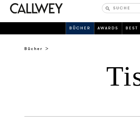
Bücher-
und
zeitschriften
BÜCHER
AWARDS
BEST
Bücher
Ti