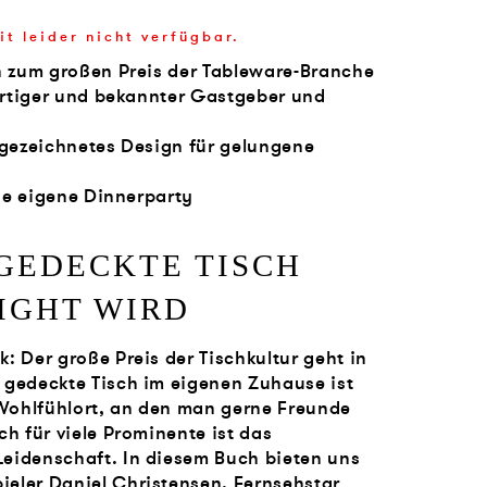
it leider nicht verfügbar.
h zum großen Preis der Tableware-Branche
ßartiger und bekannter Gastgeber und
sgezeichnetes Design für gelungene
 die eigene Dinnerparty
GEDECKTE TISCH
IGHT
WIRD
: Der große Preis der Tischkultur geht in
 gedeckte Tisch im eigenen Zuhause ist
r Wohlfühlort, an den man gerne Freunde
ch für viele Prominente ist das
eidenschaft. In diesem Buch bieten uns
eler Daniel Christensen, Fernsehstar